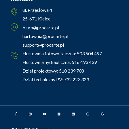
ul. Przęsłowa 4
25-671 Kielce
biuro@procarte.pl
hurtownia@procarte.pl
support@procarte.pl
Hurtownia fotowoltaiczna:
503 504 497
Hurtownia hydrauliczna:
516 493 439
Dział projektowy:
510 239 708
Dział techniczny PV:
732 223 323