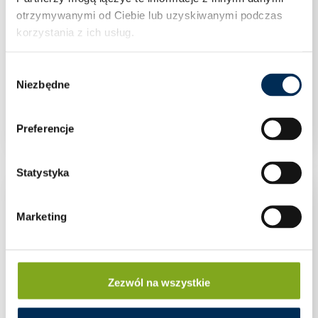
otrzymywanymi od Ciebie lub uzyskiwanymi podczas
korzystania z ich usług.
Wybór
Niezbędne
zgody
U/TH kolano zaprasowywane 90° 20×20
Preferencje
Statystyka
Marketing
Zezwól na wszystkie