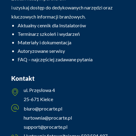
i uzyskaj dostęp do dedykowanych narzędzi oraz
kluczowych informacji branżowych.
Aktualny cennik dla Instalatorów
Terminarz szkoleń i wydarzeń
Materiały i dokumentacja
Autoryzowane serwisy
FAQ – najczęściej zadawane pytania
Kontakt
ul. Przęsłowa 4
25-671 Kielce
biuro@procarte.pl
hurtownia@procarte.pl
support@procarte.pl
Hurtownia fotowoltaiczna:
503 504 497