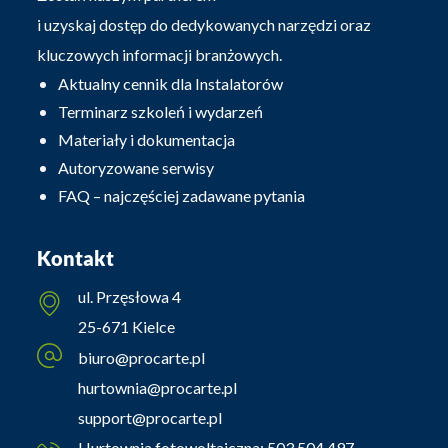
i uzyskaj dostęp do dedykowanych narzędzi oraz
kluczowych informacji branżowych.
Aktualny cennik dla Instalatorów
Terminarz szkoleń i wydarzeń
Materiały i dokumentacja
Autoryzowane serwisy
FAQ – najczęściej zadawane pytania
Kontakt
ul. Przęsłowa 4
25-671 Kielce
biuro@procarte.pl
hurtownia@procarte.pl
support@procarte.pl
Hurtownia fotowoltaiczna:
503 504 497