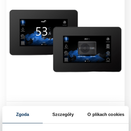
FoxTouch zestaw sterownik + FoxNET
Zgoda
Szczegóły
O plikach cookies