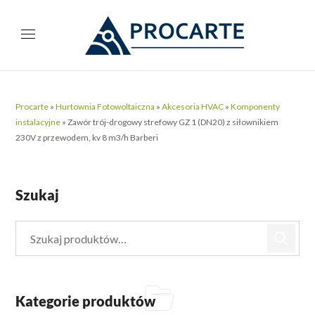
Procarte
»
Hurtownia Fotowoltaiczna
»
Akcesoria HVAC
»
Komponenty
instalacyjne
»
Zawór trój-drogowy strefowy GZ 1 (DN20) z siłownikiem
230V z przewodem, kv 8 m3/h Barberi
Szukaj
Kategorie produktów