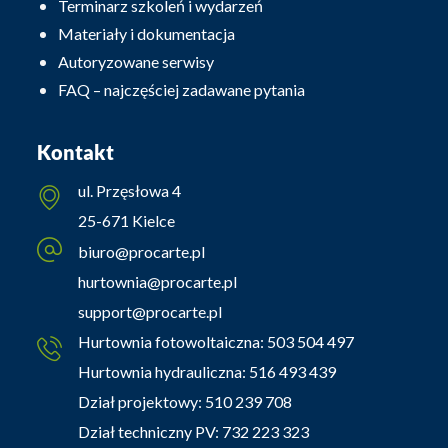
Terminarz szkoleń i wydarzeń
Materiały i dokumentacja
Autoryzowane serwisy
FAQ – najczęściej zadawane pytania
Kontakt
ul. Przęsłowa 4
25-671 Kielce
biuro@procarte.pl
hurtownia@procarte.pl
support@procarte.pl
Hurtownia fotowoltaiczna:
503 504 497
Hurtownia hydrauliczna:
516 493 439
Dział projektowy:
510 239 708
Dział techniczny PV:
732 223 323