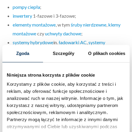
pompy ciepła
;
inwertery
1-fazowe i 3-fazowe;
elementy montażowe
, w tym
śruby nierdzewne
,
klemy
montażowe
czy
uchwyty dachowe
;
systemy hybrydowe
in.
ładowarki AC
,
systemy
bateryjne
,
rozwiązania All In One
;
Zgoda
Szczegóły
O plikach cookies
artykuły elektryczne
.
Niniejsza strona korzysta z plików cookie
Korzystamy z plików cookie, aby korzystać z treści i
reklam, aby oferować funkcje społecznościowe i
analizować ruch w naszej witrynie.
Informacje o tym, jak
Podobne produkty
korzystasz z naszej witryny, udostępniamy partnerom
społecznościowym, reklamowym i analitycznym.
Partnerzy mogą łączyć te informacje z innymi danymi
otrzymywanymi od Ciebie lub uzyskiwanymi podczas