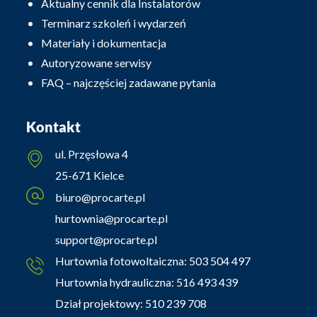
Aktualny cennik dla Instalatorów
Terminarz szkoleń i wydarzeń
Materiały i dokumentacja
Autoryzowane serwisy
FAQ – najczęściej zadawane pytania
Kontakt
ul. Przęsłowa 4
25-671 Kielce
biuro@procarte.pl
hurtownia@procarte.pl
support@procarte.pl
Hurtownia fotowoltaiczna:
503 504 497
Hurtownia hydrauliczna:
516 493 439
Dział projektowy:
510 239 708