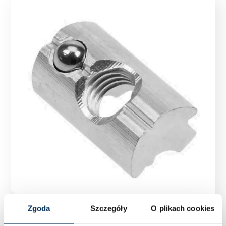
Zgoda
Szczegóły
O plikach cookies
WPUST PRZESUWNY Z KULKĄ M8