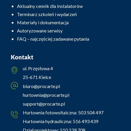
Aktualny cennik dla Instalatorów
Terminarz szkoleń i wydarzeń
Materiały i dokumentacja
Autoryzowane serwisy
FAQ – najczęściej zadawane pytania
Kontakt
ul. Przęsłowa 4
25-671 Kielce
biuro@procarte.pl
hurtownia@procarte.pl
support@procarte.pl
Hurtownia fotowoltaiczna:
503 504 497
Hurtownia hydrauliczna:
516 493 439
Dział projektowy:
510 239 708