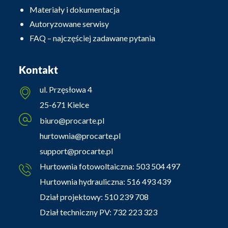
Materiały i dokumentacja
Autoryzowane serwisy
FAQ – najczęściej zadawane pytania
Kontakt
ul. Przęsłowa 4
25-671 Kielce
biuro@procarte.pl
hurtownia@procarte.pl
support@procarte.pl
Hurtownia fotowoltaiczna:
503 504 497
Hurtownia hydrauliczna:
516 493 439
Dział projektowy:
510 239 708
Dział techniczny PV:
732 223 323