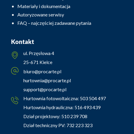
Materiały i dokumentacja
Autoryzowane serwisy
FAQ – najczęściej zadawane pytania
Kontakt
ul. Przęsłowa 4
25-671 Kielce
biuro@procarte.pl
hurtownia@procarte.pl
support@procarte.pl
Hurtownia fotowoltaiczna:
503 504 497
Hurtownia hydrauliczna:
516 493 439
Dział projektowy:
510 239 708
Dział techniczny PV:
732 223 323