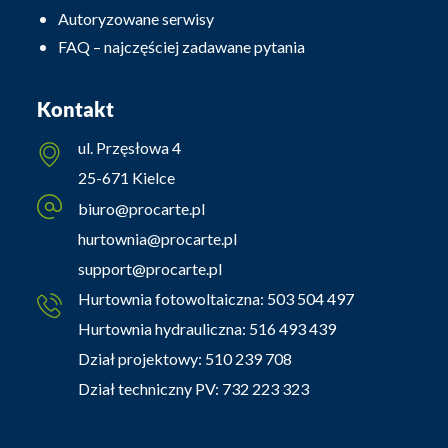
Autoryzowane serwisy
FAQ – najczęściej zadawane pytania
Kontakt
ul. Przęsłowa 4
25-671 Kielce
biuro@procarte.pl
hurtownia@procarte.pl
support@procarte.pl
Hurtownia fotowoltaiczna:
503 504 497
Hurtownia hydrauliczna:
516 493 439
Dział projektowy:
510 239 708
Dział techniczny PV:
732 223 323