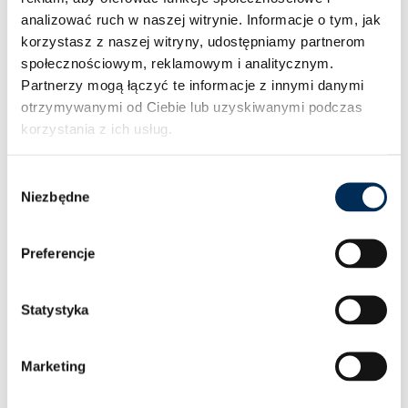
analizować ruch w naszej witrynie.
Informacje o tym, jak
W w srebrnej ramie – opinie
korzystasz z naszej witryny, udostępniamy partnerom
klientów, instalatorów
społecznościowym, reklamowym i analitycznym.
Partnerzy mogą łączyć te informacje z innymi danymi
otrzymywanymi od Ciebie lub uzyskiwanymi podczas
Klienci oraz instalatorzy wyrażają zadowolenie
korzystania z ich usług.
z wydajności i trwałości paneli fotowoltaicznych marki JA
Solar, oferowanych przez naszą
hurtownię.
Instalatorzy
Wybór
doceniają moduły fotowoltaiczne JA Solar w szczególności
Niezbędne
zgody
za ich łatwość montażu i solidną jakość wykonania, co
ułatwia instalacje fotowoltaiczne dla klientów.
Preferencje
Inne warianty modułów
Statystyka
fotowoltaicznych JA Solar
Marketing
Hurtownia Procarte
to profesjonalne centrum, gdzie
instalatorzy systemów fotowoltaicznych znajdą moduły JA