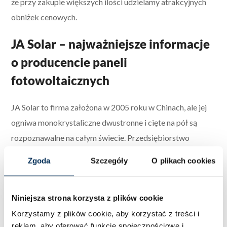
że przy zakupie większych ilości udzielamy atrakcyjnych
obniżek cenowych.
JA Solar – najważniejsze informacje
o producencie paneli
fotowoltaicznych
JA Solar to firma założona w 2005 roku w Chinach, ale jej
ogniwa monokrystaliczne dwustronne i cięte na pół są
rozpoznawalne na całym świecie. Przedsiębiorstwo
z europejską siedzibą w Monachium sukcesywnie buduje
Zgoda
Szczegóły
O plikach cookies
swoją pozycję na rynku. Moduły fotowoltaiczne JA Solar
chętnie wybierane są do domowych i przemysłowych
Niniejsza strona korzysta z plików cookie
instalacji oraz przy tworzeniu farm fotowoltaicznych.
Korzystamy z plików cookie, aby korzystać z treści i
Moduły fotowoltaiczne JA Solar 545
reklam, aby oferować funkcje społecznościowe i