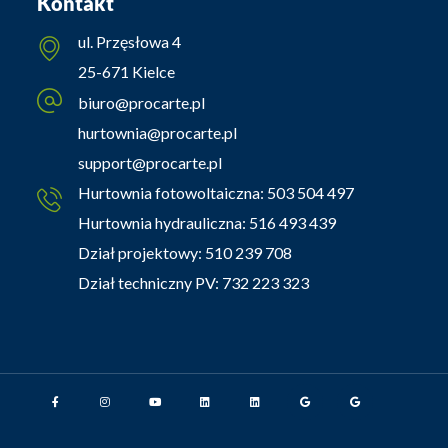
Kontakt
ul. Przęsłowa 4
25-671 Kielce
biuro@procarte.pl
hurtownia@procarte.pl
support@procarte.pl
Hurtownia fotowoltaiczna:
503 504 497
Hurtownia hydrauliczna:
516 493 439
Dział projektowy:
510 239 708
Dział techniczny PV:
732 223 323