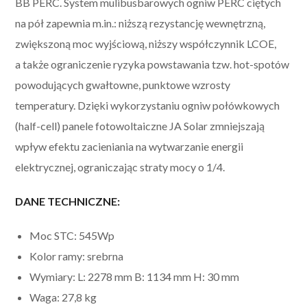
BB PERC. System mulibusbarowych ogniw PERC ciętych
na pół zapewnia m.in.: niższą rezystancję wewnętrzną,
zwiększoną moc wyjściową, niższy współczynnik LCOE,
a także ograniczenie ryzyka powstawania tzw. hot-spotów
powodujących gwałtowne, punktowe wzrosty
temperatury. Dzięki wykorzystaniu ogniw połówkowych
(half-cell) panele fotowoltaiczne JA Solar zmniejszają
wpływ efektu zacieniania na wytwarzanie energii
elektrycznej, ograniczając straty mocy o 1/4.
DANE TECHNICZNE:
Moc STC: 545Wp
Kolor ramy: srebrna
Wymiary: L: 2278 mm B: 1134 mm H: 30 mm
Waga: 27,8 kg