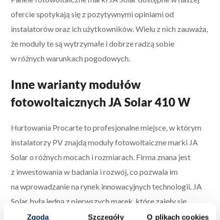
ofercie spotykają się z pozytywnymi opiniami od
instalatorów oraz ich użytkowników. Wielu z nich zauważa,
że moduły te są wytrzymałe i dobrze radzą sobie
w różnych warunkach pogodowych.
Inne warianty modułów
fotowoltaicznych JA Solar 410 W
Hurtowania Procarte to profesjonalne miejsce, w którym
instalatorzy PV znajdą moduły fotowoltaiczne marki JA
Solar o różnych mocach i rozmiarach. Firma znana jest
z inwestowania w badania i rozwój, co pozwala im
na wprowadzanie na rynek innowacyjnych technologii. JA
Solar była jedną z pierwszych marek, które zajęły się
produkcją paneli o wysokiej wydajności.
Szeroka oferta
Zgoda
Szczegóły
O plikach cookies