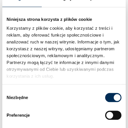
z zakresu fotowoltaiki obejmuje panele dwustronne,
cięte na pół panele oraz całe ogniwa mono
Niniejsza strona korzysta z plików cookie
i polikrystaliczne.
Korzystamy z plików cookie, aby korzystać z treści i
reklam, aby oferować funkcje społecznościowe i
Co oprócz paneli fotowoltaicznych
analizować ruch w naszej witrynie.
Informacje o tym, jak
znajduje się w ofercie naszej
korzystasz z naszej witryny, udostępniamy partnerom
społecznościowym, reklamowym i analitycznym.
hurtowni?
Partnerzy mogą łączyć te informacje z innymi danymi
otrzymywanymi od Ciebie lub uzyskiwanymi podczas
Hurtownia Procarte
oferuje szeroki zakres produktów
korzystania z ich usług.
związanych z odnawialnymi źródłami energii. Instalatorzy,
a także klienci indywidualni, poza modułami
Wybór
Niezbędne
zgody
fotowoltaicznymi, mogą nabyć u nas rozwiązania
pochodzące od znanych producentów, takie jak:
Preferencje
pompy ciepła
;