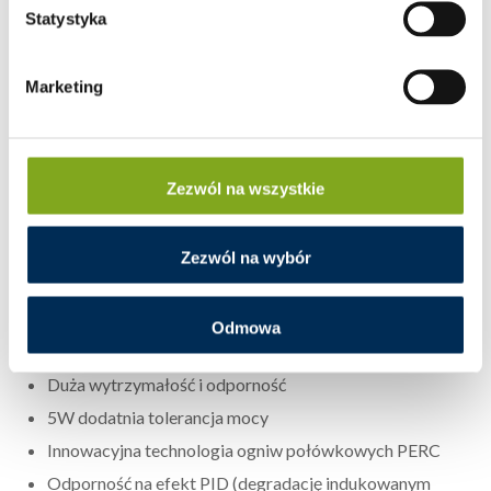
inwertery
1-fazowe i 3-fazowe;
Statystyka
elementy montażowe
, w tym
śruby nierdzewne
,
klemy
montażowe
czy
uchwyty dachowe
;
Marketing
systemy hybrydowe
m.in.
ładowarki AC
,
systemy
bateryjne
,
rozwiązania All In One
;
artykuły elektryczne
.
Zezwól na wszystkie
GŁÓWNE ZALETY:
Zezwól na wybór
idealny do montażu na dachy skośne, świetny stosunek
rozmiaru do mocy
Odmowa
12 lat gwarancji mechanicznej i 25 lat gwarancji
Duża wytrzymałość i odporność
5W dodatnia tolerancja mocy
Innowacyjna technologia ogniw połówkowych PERC
Odporność na efekt PID (degradację indukowanym