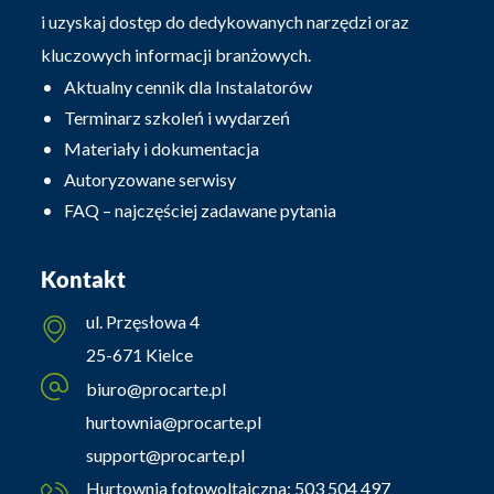
i uzyskaj dostęp do dedykowanych narzędzi oraz
kluczowych informacji branżowych.
Aktualny cennik dla Instalatorów
Terminarz szkoleń i wydarzeń
Materiały i dokumentacja
Autoryzowane serwisy
FAQ – najczęściej zadawane pytania
Kontakt
ul. Przęsłowa 4
25-671 Kielce
biuro@procarte.pl
hurtownia@procarte.pl
support@procarte.pl
Hurtownia fotowoltaiczna:
503 504 497