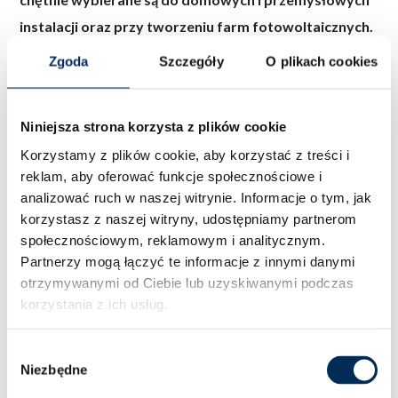
instalacji oraz przy tworzeniu farm fotowoltaicznych.
Zgoda
Szczegóły
O plikach cookies
Moduł fotowoltaiczny JA Solar
JAM66S30 – opinie klientów,
Niniejsza strona korzysta z plików cookie
instalatorów
Korzystamy z plików cookie, aby korzystać z treści i
reklam, aby oferować funkcje społecznościowe i
Zarówno klienci indywidualni, jak i instalatorzy wyrażają
analizować ruch w naszej witrynie.
Informacje o tym, jak
pozytywne opinie na temat paneli fotowoltaicznych JA
korzystasz z naszej witryny, udostępniamy partnerom
Solar JAM66S3 w czarnej ramie, chwaląc ich estetyczny
społecznościowym, reklamowym i analitycznym.
Partnerzy mogą łączyć te informacje z innymi danymi
wygląd i wydajność energetyczną. Wielu z nich uważa,
otrzymywanymi od Ciebie lub uzyskiwanymi podczas
że moduły te są wytrzymałe i niezawodne.
korzystania z ich usług.
Inne warianty modułów
Wybór
fotowoltaicznych JA Solar
Niezbędne
zgody