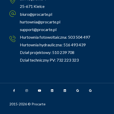
25-671 Kielce
biuro@procarte.pl
hurtownia@procarte.pl
support@procarte.pl
Hurtownia fotowoltaiczna:
503 504 497
Hurtownia hydrauliczna:
516 493 439
Dział projektowy:
510 239 708
Dział techniczny PV:
732 223 323
2015-2026 © Procarte