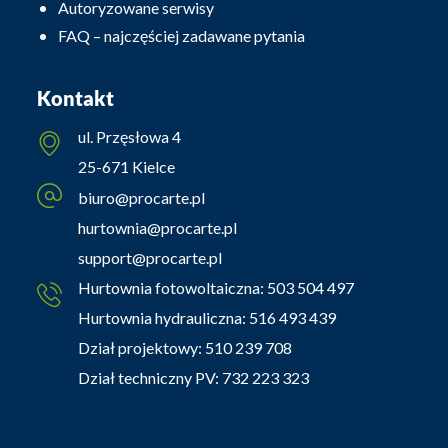
Autoryzowane serwisy
FAQ – najczęściej zadawane pytania
Kontakt
ul. Przęsłowa 4
25-671 Kielce
biuro@procarte.pl
hurtownia@procarte.pl
support@procarte.pl
Hurtownia fotowoltaiczna:
503 504 497
Hurtownia hydrauliczna:
516 493 439
Dział projektowy:
510 239 708
Dział techniczny PV:
732 223 323