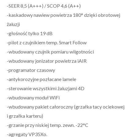
-SEER 8,5 (A+++) / SCOP 4,6 (A++)
-kaskadowy nawiew powietrza 180° dzięki obrotowej
żaluzji
-głośność tylko 19 dB
-pilot z czujnikiem temp. Smart Follow
-wbudowany czujnik pomiaru wilgotności
-wbudowany jonizator powietrza iAIR
-programator czasowy
-antykorozyjne pozłacane lamele
-sterowanie wszystkimi żaluzjami 4D
-wbudowany moduł WiFi
-wbudowany pakiet całoroczny (grzałka tacy ociekowej
i grzałka karteru)
-grzanie przy niskiej temp. zewn. -22°C
-agregaty VP35Xo.