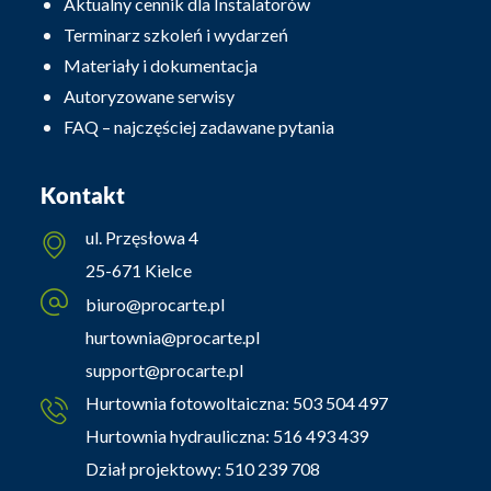
Aktualny cennik dla Instalatorów
Terminarz szkoleń i wydarzeń
Materiały i dokumentacja
Autoryzowane serwisy
FAQ – najczęściej zadawane pytania
Kontakt
ul. Przęsłowa 4
25-671 Kielce
biuro@procarte.pl
hurtownia@procarte.pl
support@procarte.pl
Hurtownia fotowoltaiczna:
503 504 497
Hurtownia hydrauliczna:
516 493 439
Dział projektowy:
510 239 708