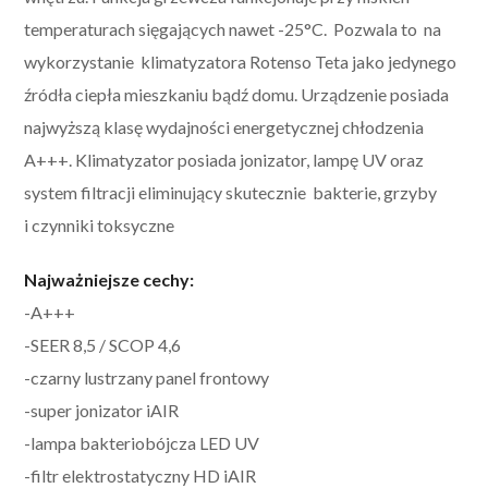
temperaturach sięgających nawet -25°C. Pozwala to na
wykorzystanie klimatyzatora Rotenso Teta jako jedynego
źródła ciepła mieszkaniu bądź domu. Urządzenie posiada
najwyższą klasę wydajności energetycznej chłodzenia
A+++. Klimatyzator posiada jonizator, lampę UV oraz
system filtracji eliminujący skutecznie bakterie, grzyby
i czynniki toksyczne
Najważniejsze cechy:
-A+++
-SEER 8,5 / SCOP 4,6
-czarny lustrzany panel frontowy
-super jonizator iAIR
-lampa bakteriobójcza LED UV
-filtr elektrostatyczny HD iAIR