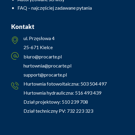
FAQ – najczęściej zadawane pytania
Kontakt
ul. Przęsłowa 4
25-671 Kielce
biuro@procarte.pl
hurtownia@procarte.pl
support@procarte.pl
Hurtownia fotowoltaiczna:
503 504 497
Hurtownia hydrauliczna:
516 493 439
Dział projektowy:
510 239 708
Dział techniczny PV:
732 223 323