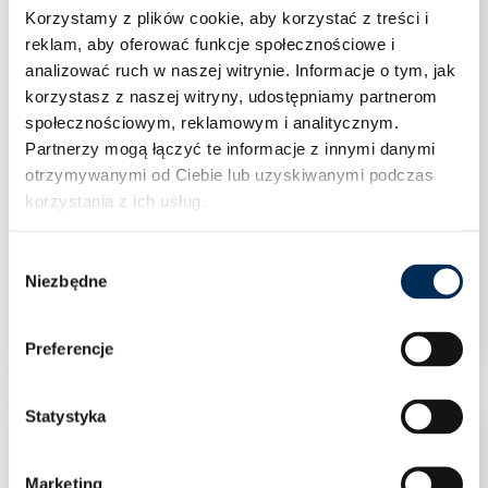
Korzystamy z plików cookie, aby korzystać z treści i
reklam, aby oferować funkcje społecznościowe i
analizować ruch w naszej witrynie.
Informacje o tym, jak
korzystasz z naszej witryny, udostępniamy partnerom
społecznościowym, reklamowym i analitycznym.
Partnerzy mogą łączyć te informacje z innymi danymi
otrzymywanymi od Ciebie lub uzyskiwanymi podczas
korzystania z ich usług.
Wybór
Klimatyzacja Rotenso Versu Mirror X 3,5 kW
Niezbędne
zgody
jednostka wewnętrzna VM35Xi R15
Preferencje
Statystyka
Marketing