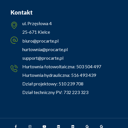
Kontakt
ul. Przęsłowa 4
25-671 Kielce
biuro@procarte.pl
hurtownia@procarte.pl
support@procarte.pl
Hurtownia fotowoltaiczna:
503 504 497
Hurtownia hydrauliczna:
516 493 439
Dział projektowy:
510 239 708
Dział techniczny PV:
732 223 323