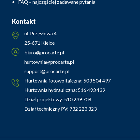
FAQ – najczęściej zadawane pytania
Kontakt
ul. Przęsłowa 4
25-671 Kielce
biuro@procarte.pl
hurtownia@procarte.pl
support@procarte.pl
Hurtownia fotowoltaiczna:
503 504 497
Hurtownia hydrauliczna:
516 493 439
Dział projektowy:
510 239 708
Dział techniczny PV:
732 223 323