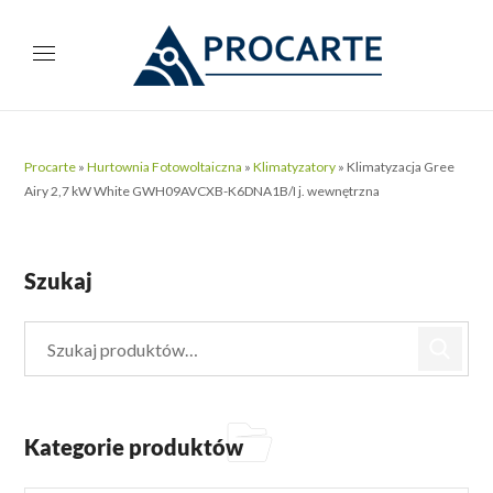
Procarte
»
Hurtownia Fotowoltaiczna
»
Klimatyzatory
»
Klimatyzacja Gree
Airy 2,7 kW White GWH09AVCXB-K6DNA1B/I j. wewnętrzna
Szukaj
Kategorie produktów