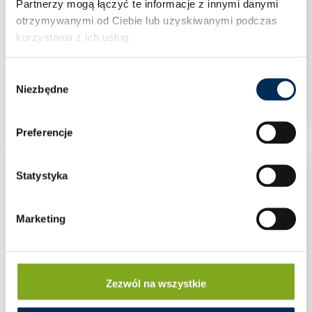
Partnerzy mogą łączyć te informacje z innymi danymi
otrzymywanymi od Ciebie lub uzyskiwanymi podczas
korzystania z ich usług.
Klimatyzacja Rotenso Mirai X 3,5 kW jednostka
Wybór
zewnętrzna M35Xo
Niezbędne
zgody
Preferencje
Statystyka
Marketing
Zezwól na wszystkie