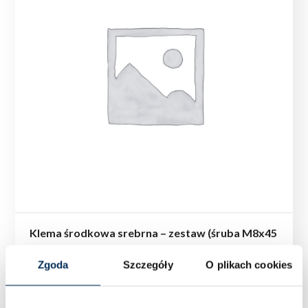
Klema środkowa srebrna – zestaw (śruba M8x45
z nakrętką) z pinem uziemiającym
Zgoda
Szczegóły
O plikach cookies