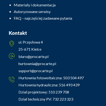
Materiały i dokumentacja
Autoryzowane serwisy
FAQ – najczęściej zadawane pytania
Kontakt
ul. Przęsłowa 4
25-671 Kielce
biuro@procarte.pl
hurtownia@procarte.pl
support@procarte.pl
Hurtownia fotowoltaiczna:
503 504 497
Hurtownia hydrauliczna:
516 493 439
Dział projektowy:
510 239 708
Dział techniczny PV:
732 223 323