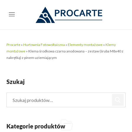
Procarte
»
Hurtownia Fotowoltaiczna
»
Elementy montażowe
»
Klemy
montażowe
»
Klema środkowa czarna anodowana – zestaw (śruba M8x40 z
nakrętką) z pinem uziemiającym
Szukaj
Kategorie produktów