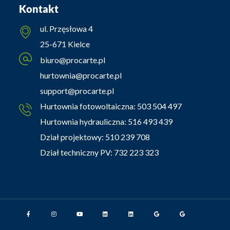
Kontakt
ul. Przęsłowa 4
25-671 Kielce
biuro@procarte.pl
hurtownia@procarte.pl
support@procarte.pl
Hurtownia fotowoltaiczna:
503 504 497
Hurtownia hydrauliczna:
516 493 439
Dział projektowy:
510 239 708
Dział techniczny PV:
732 223 323