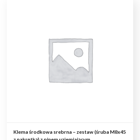
Klema środkowa srebrna – zestaw (śruba M8x45
z nakrętką) z pinem uziemiającym