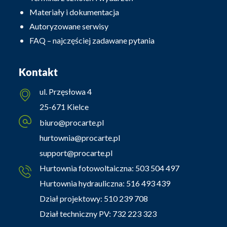
Materiały i dokumentacja
Autoryzowane serwisy
FAQ – najczęściej zadawane pytania
Kontakt
ul. Przęsłowa 4
25-671 Kielce
biuro@procarte.pl
hurtownia@procarte.pl
support@procarte.pl
Hurtownia fotowoltaiczna:
503 504 497
Hurtownia hydrauliczna:
516 493 439
Dział projektowy:
510 239 708
Dział techniczny PV:
732 223 323