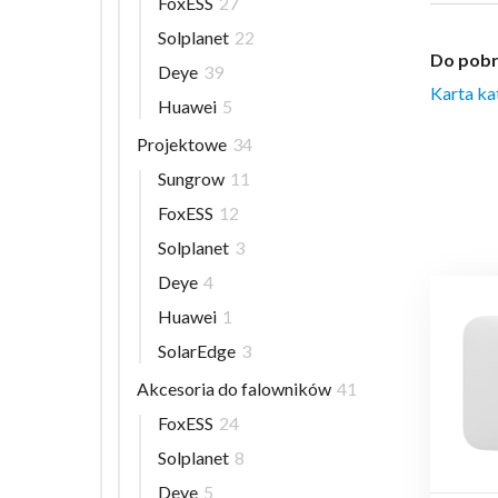
FoxESS
27
Solplanet
22
Do pobr
Deye
39
Karta k
Huawei
5
Projektowe
34
Sungrow
11
FoxESS
12
Solplanet
3
Deye
4
Huawei
1
SolarEdge
3
Akcesoria do falowników
41
FoxESS
24
Solplanet
8
Deye
5