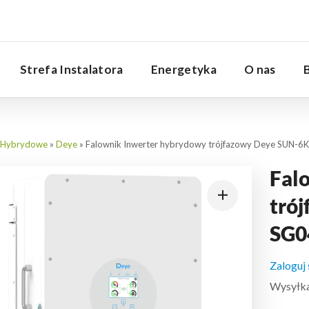
Serwis
Strefa Instalatora
Energetyka
O nas
Hybrydowe
»
Deye
»
Falownik Inwerter hybrydowy trójfazowy Deye SUN-
Fal
tró
SG0
Zaloguj
Wysyłka: