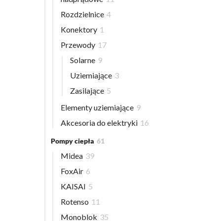
Rozdzielnice
4
Konektory
1
Przewody
17
Solarne
9
Uziemiające
3
Zasilające
5
Elementy uziemiające
9
Akcesoria do elektryki
16
Pompy ciepła
61
Midea
39
FoxAir
6
KAISAI
5
Rotenso
11
Monoblok
35