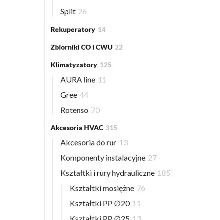
Split
26
Rekuperatory
14
Zbiorniki CO i CWU
22
Klimatyzatory
125
AURA line
11
Gree
44
Rotenso
70
Akcesoria HVAC
315
Akcesoria do rur
13
Komponenty instalacyjne
27
Kształtki i rury hydrauliczne
185
Kształtki mosiężne
76
Kształtki PP ∅20
11
Kształtki PP ∅25
13