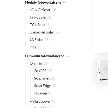
Moduły fotowoltaiczne
74
LONGi Solar
16
JinkoSolar
15
TCL Solar
2
Canadian Solar
25
JA Solar
15
inne
1
Falowniki fotowoltaiczne
228
On grid
66
FoxESS
17
Solplanet
23
SolarEdge
11
Huawei
15
Hybrydowe
93