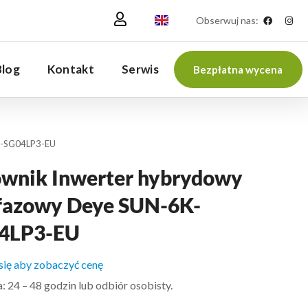
Obserwuj nas:
Blog
Kontakt
Serwis
Bezpłatna wycena
6K-SG04LP3-EU
ownik Inwerter hybrydowy
jfazowy Deye SUN-6K-
4LP3-EU
 się aby zobaczyć cenę
 24 – 48 godzin lub odbiór osobisty.