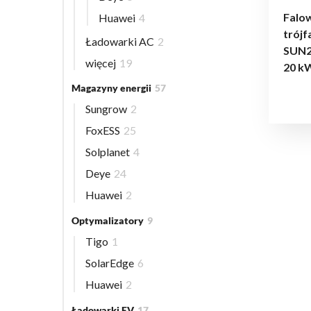
Falow
Huawei
4
trój
Ładowarki AC
2
SUN2
więcej
19
20 k
Magazyny energii
57
Sungrow
2
FoxESS
25
Solplanet
4
Deye
24
Huawei
2
Optymalizatory
9
Tigo
1
SolarEdge
6
Huawei
2
Ładowarki EV
17