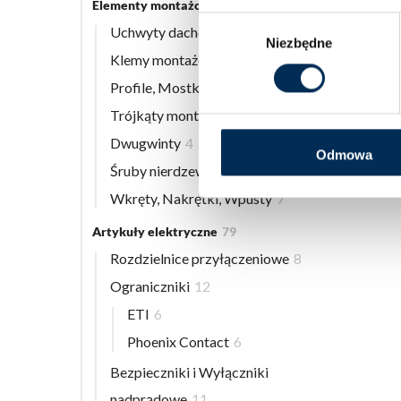
Elementy montażowe
56
Wybór
Uchwyty dachowe
8
Niezbędne
zgody
Klemy montażowe
12
Profile, Mostki
13
Trójkąty montażowe
3
Dwugwinty
4
Odmowa
Śruby nierdzewne
9
Wkręty, Nakrętki, Wpusty
7
Artykuły elektryczne
79
Rozdzielnice przyłączeniowe
8
Ograniczniki
12
ETI
6
Phoenix Contact
6
Bezpieczniki i Wyłączniki
nadprądowe
11