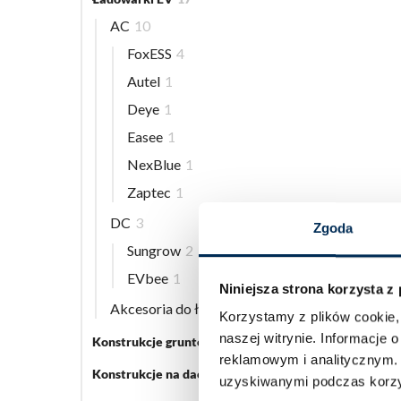
AC
10
FoxESS
4
Autel
1
Deye
1
Easee
1
NexBlue
1
Zaptec
1
DC
3
Zgoda
Sungrow
2
EVbee
1
Niniejsza strona korzysta z
Akcesoria do ładowarek EV
5
Korzystamy z plików cookie, 
naszej witrynie.
Informacje o
Konstrukcje gruntowe
5
reklamowym i analitycznym
Konstrukcje na dach płaski
3
uzyskiwanymi podczas korzys