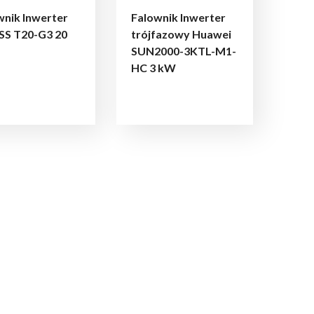
wnik Inwerter
Falownik Inwerter
SS T20-G3 20
trójfazowy Huawei
SUN2000-3KTL-M1-
HC 3 kW