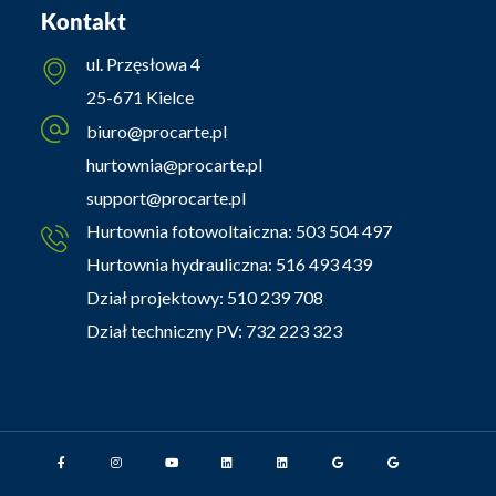
Kontakt
ul. Przęsłowa 4
25-671 Kielce
biuro@procarte.pl
hurtownia@procarte.pl
support@procarte.pl
Hurtownia fotowoltaiczna:
503 504 497
Hurtownia hydrauliczna:
516 493 439
Dział projektowy:
510 239 708
Dział techniczny PV:
732 223 323