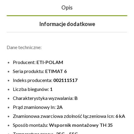
Opis
Informacje dodatkowe
Dane techniczne:
Producent:
ETI-POLAM
Seria produktu:
ETIMAT 6
Indeks producenta:
002111517
Liczba biegunów:
1
Charakterystyka wyzwalania:
B
Prąd znamionowy In:
2A
Znamionowa zwarciowa zdolność łączeniowa Icn:
6 kA
Sposób montażu:
Wspornik montażowy TH 35
Temperatura pracy:
-25C ~ 55C