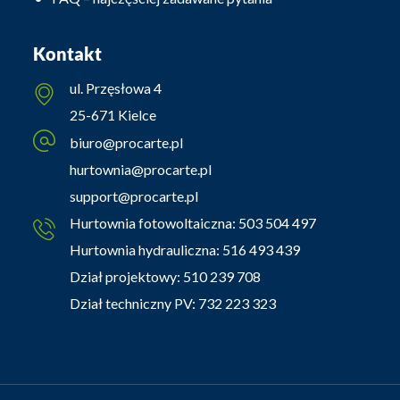
Kontakt
ul. Przęsłowa 4
25-671 Kielce
biuro@procarte.pl
hurtownia@procarte.pl
support@procarte.pl
Hurtownia fotowoltaiczna:
503 504 497
Hurtownia hydrauliczna:
516 493 439
Dział projektowy:
510 239 708
Dział techniczny PV:
732 223 323