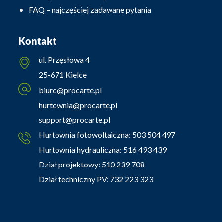
FAQ – najczęściej zadawane pytania
Kontakt
ul. Przęsłowa 4
25-671 Kielce
biuro@procarte.pl
hurtownia@procarte.pl
support@procarte.pl
Hurtownia fotowoltaiczna:
503 504 497
Hurtownia hydrauliczna:
516 493 439
Dział projektowy:
510 239 708
Dział techniczny PV:
732 223 323