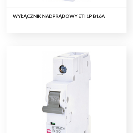
WYŁĄCZNIK NADPRĄDOWY ETI 1P B16A