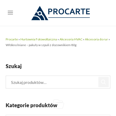
Procarte
»
Hurtownia Fotowoltaiczna
»
Akcesoria HVAC
»
Akcesoria do rur
»
Włókno lniane – pakuły w szpuli z dozownikiem 80g
Szukaj
Kategorie produktów