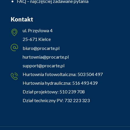
FAQ – najczęściej zadawane pytania
Kontakt
ul. Przęsłowa 4
25-671 Kielce
biuro@procarte.pl
hurtownia@procarte.pl
support@procarte.pl
Hurtownia fotowoltaiczna:
503 504 497
Hurtownia hydrauliczna:
516 493 439
Dział projektowy:
510 239 708
Dział techniczny PV:
732 223 323