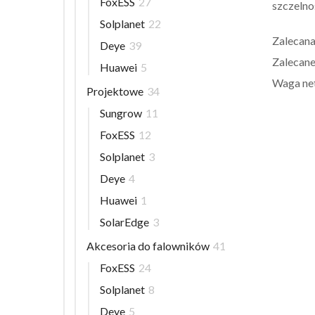
FoxESS
27
szczelno
Solplanet
22
Zalecana
Deye
39
Zalecane
Huawei
5
Waga ne
Projektowe
34
Sungrow
11
FoxESS
12
Solplanet
3
Deye
4
Huawei
1
SolarEdge
3
Akcesoria do falowników
41
FoxESS
24
Solplanet
8
Deye
5