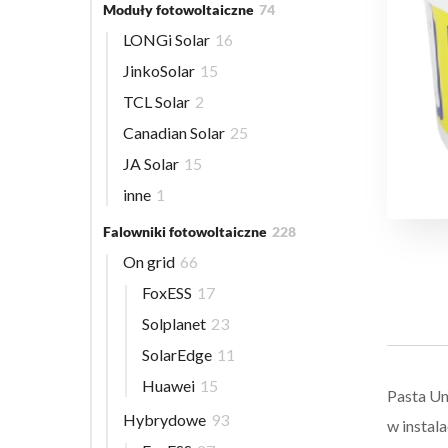
Moduły fotowoltaiczne
74
LONGi Solar
16
JinkoSolar
15
TCL Solar
2
Canadian Solar
25
JA Solar
15
inne
1
Falowniki fotowoltaiczne
228
On grid
66
FoxESS
17
Solplanet
23
SolarEdge
11
Huawei
15
Pasta Un
Hybrydowe
93
w instal