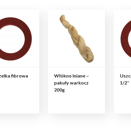
elka fibrowa
Włókno lniane –
Uszc
pakuły warkocz
1/2″
200g