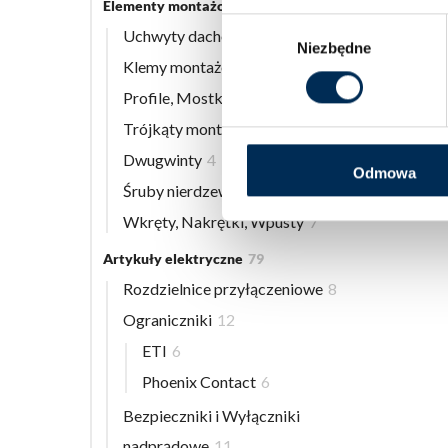
Elementy montażowe
56
Wybór
Uchwyty dachowe
8
Niezbędne
zgody
Klemy montażowe
12
Profile, Mostki
13
Trójkąty montażowe
3
Dwugwinty
4
Odmowa
Śruby nierdzewne
9
Wkręty, Nakrętki, Wpusty
7
Artykuły elektryczne
79
Rozdzielnice przyłączeniowe
8
Ograniczniki
12
ETI
6
Phoenix Contact
6
Bezpieczniki i Wyłączniki
nadprądowe
11