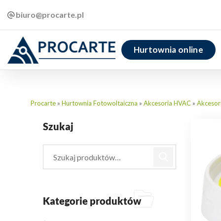
biuro@procarte.pl
Hurtownia online
Procarte
»
Hurtownia Fotowoltaiczna
»
Akcesoria HVAC
»
Akcesori
Szukaj
Kategorie produktów