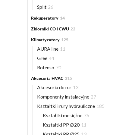
Split
26
Rekuperatory
14
Zbiorniki CO i CWU
22
Klimatyzatory
125
AURA line
11
Gree
44
Rotenso
70
Akcesoria HVAC
315
Akcesoria do rur
13
Komponenty instalacyjne
27
Kształtki i rury hydrauliczne
185
Kształtki mosiężne
76
Kształtki PP ∅20
11
Kształtki PP ∅25
13