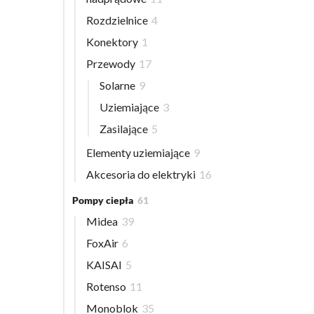
Rozdzielnice
4
Konektory
1
Przewody
17
Solarne
9
Uziemiające
3
Zasilające
5
Elementy uziemiające
9
Akcesoria do elektryki
16
Pompy ciepła
61
Midea
39
FoxAir
6
KAISAI
5
Rotenso
11
Monoblok
35