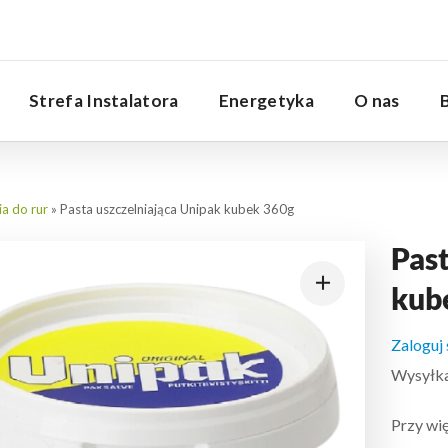
Serwis
Strefa Instalatora
Energetyka
O nas
a do rur
»
Pasta uszczelniająca Unipak kubek 360g
Past
kub
Zaloguj
Wysyłka:
Przy wię