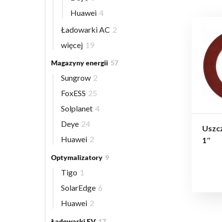
Huawei
4
Ładowarki AC
2
więcej
19
Magazyny energii
57
Sungrow
2
FoxESS
25
Solplanet
4
Deye
24
Uszcz
Huawei
2
1″
Optymalizatory
9
Tigo
1
SolarEdge
6
Huawei
2
Ładowarki EV
17