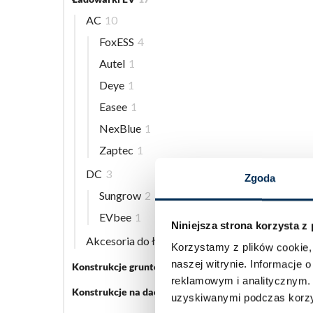
AC
10
FoxESS
4
Autel
1
Deye
1
Easee
1
NexBlue
1
Zaptec
1
DC
3
Zgoda
Sungrow
2
EVbee
1
Niniejsza strona korzysta z
Akcesoria do ładowarek EV
5
Korzystamy z plików cookie, 
naszej witrynie.
Informacje o
Konstrukcje gruntowe
5
reklamowym i analitycznym
Konstrukcje na dach płaski
3
uzyskiwanymi podczas korzys