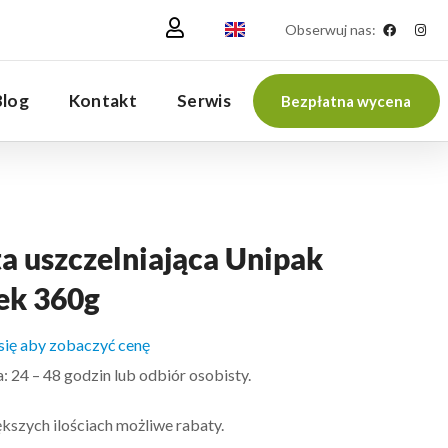
Obserwuj nas:
Blog
Kontakt
Serwis
Bezpłatna wycena
a uszczelniająca Unipak
ek 360g
 się aby zobaczyć cenę
 24 – 48 godzin lub odbiór osobisty.
kszych ilościach możliwe rabaty.