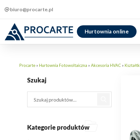
biuro@procarte.pl
Hurtownia online
Procarte
»
Hurtownia Fotowoltaiczna
»
Akcesoria HVAC
»
Kształtk
Szukaj
Kategorie produktów