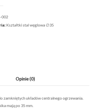
-002
ria:
Kształtki stal węglowa ∅35
Opinie (0)
do zamkniętych układów centralnego ogrzewania.
nika mają po 35 mm.