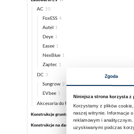
AC
10
FoxESS
4
Autel
1
Deye
1
Easee
1
NexBlue
1
Zaptec
1
DC
3
Zgoda
Sungrow
2
EVbee
1
Niniejsza strona korzysta z
Akcesoria do ładowarek EV
5
Korzystamy z plików cookie, 
naszej witrynie.
Informacje o
Konstrukcje gruntowe
5
reklamowym i analitycznym
Konstrukcje na dach płaski
3
uzyskiwanymi podczas korzys