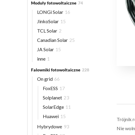
Moduły fotowoltaiczne
74
LONGi Solar
16
JinkoSolar
15
TCL Solar
2
Canadian Solar
25
JA Solar
15
inne
1
Falowniki fotowoltaiczne
228
On grid
66
FoxESS
17
Solplanet
23
SolarEdge
11
Huawei
15
Trójnik 
Hybrydowe
93
Nie woln