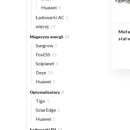
Huawei
4
Ładowarki AC
2
więcej
19
Mufa
Magazyny energii
57
stal
Sungrow
2
FoxESS
25
Solplanet
4
Deye
24
Huawei
2
Optymalizatory
9
Tigo
1
SolarEdge
6
Huawei
2
Ładowarki EV
17