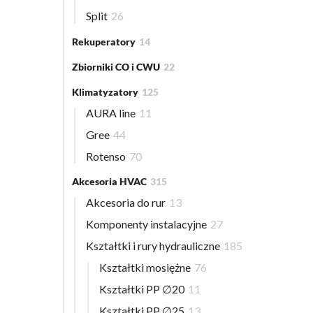
Split
26
Rekuperatory
14
Zbiorniki CO i CWU
22
Klimatyzatory
125
AURA line
11
Gree
44
Rotenso
70
Akcesoria HVAC
315
Akcesoria do rur
13
Komponenty instalacyjne
27
Kształtki i rury hydrauliczne
185
Kształtki mosiężne
76
Kształtki PP ∅20
11
Kształtki PP ∅25
13