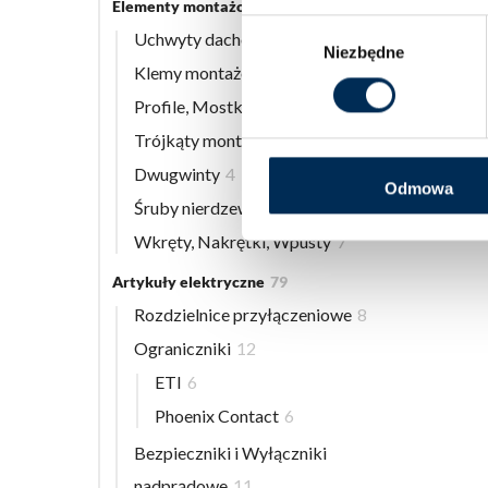
Elementy montażowe
56
Wybór
Uchwyty dachowe
8
Niezbędne
zgody
Klemy montażowe
12
Profile, Mostki
13
Trójkąty montażowe
3
Dwugwinty
4
Odmowa
Śruby nierdzewne
9
Wkręty, Nakrętki, Wpusty
7
Artykuły elektryczne
79
Rozdzielnice przyłączeniowe
8
Ograniczniki
12
ETI
6
Phoenix Contact
6
Bezpieczniki i Wyłączniki
nadprądowe
11