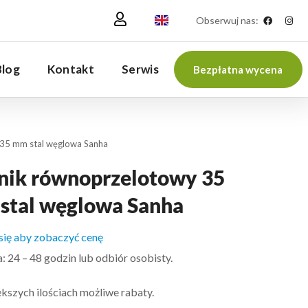
Obserwuj nas:
Blog
Kontakt
Serwis
Bezpłatna wycena
 35 mm stal węglowa Sanha
jnik równoprzelotowy 35
stal węglowa Sanha
 się aby zobaczyć cenę
 24 – 48 godzin lub odbiór osobisty.
kszych ilościach możliwe rabaty.