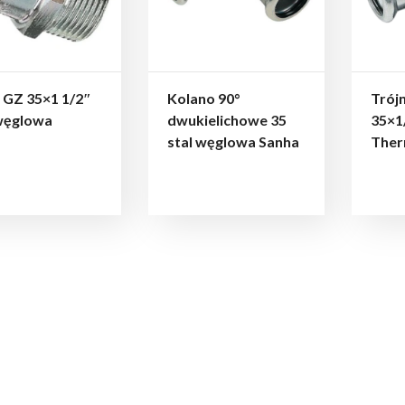
 GZ 35×1 1/2″
Kolano 90°
Trój
 węglowa
dwukielichowe 35
35×1
stal węglowa Sanha
The