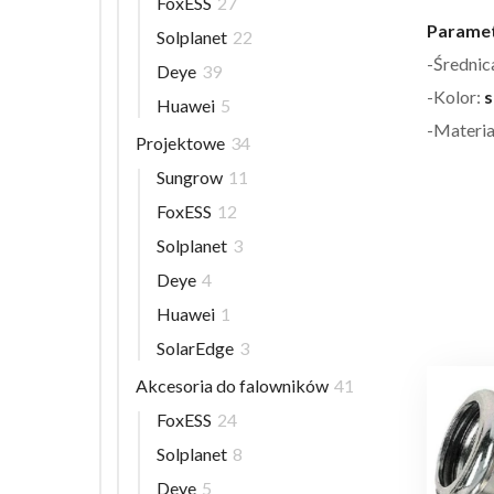
FoxESS
27
Paramet
Solplanet
22
-Średnic
Deye
39
-Kolor:
s
Huawei
5
-Materia
Projektowe
34
Sungrow
11
FoxESS
12
Solplanet
3
Deye
4
Huawei
1
SolarEdge
3
Akcesoria do falowników
41
FoxESS
24
Solplanet
8
Deye
5