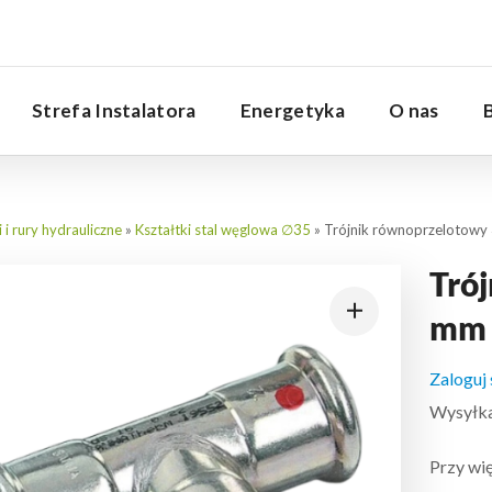
Serwis
Strefa Instalatora
Energetyka
O nas
i i rury hydrauliczne
»
Kształtki stal węglowa ∅35
»
Trójnik równoprzelotowy
Tró
mm 
Zaloguj
Wysyłka:
Przy wię