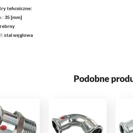
ry tehcniczne:
a :
35 [mm]
rebrny
ł:
stal węglowa
Podobne prod