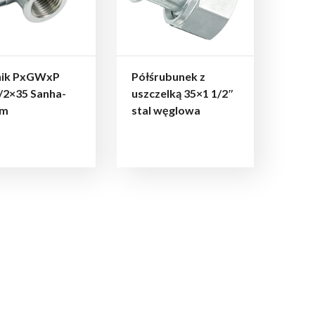
nik PxGWxP
Półśrubunek z
/2×35 Sanha-
uszczelką 35×1 1/2″
rm
stal węglowa