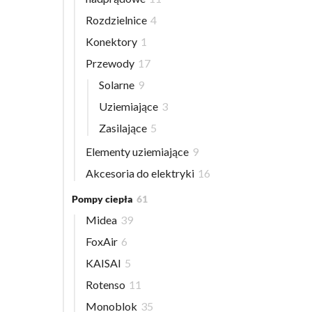
Rozdzielnice
4
Konektory
1
Przewody
17
Solarne
9
Uziemiające
3
Zasilające
5
Elementy uziemiające
9
Akcesoria do elektryki
16
Pompy ciepła
61
Midea
39
FoxAir
6
KAISAI
5
Rotenso
11
Monoblok
35