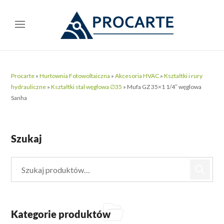
Procarte
»
Hurtownia Fotowoltaiczna
»
Akcesoria HVAC
»
Kształtki i rury
hydrauliczne
»
Kształtki stal węglowa ∅35
»
Mufa GZ 35×1 1/4″ węglowa
Sanha
Szukaj
Kategorie produktów