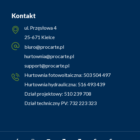
Kontakt
ul. Przęsłowa 4
25-671 Kielce
biuro@procarte.pl
hurtownia@procarte.pl
support@procarte.pl
Hurtownia fotowoltaiczna:
503 504 497
Hurtownia hydrauliczna:
516 493 439
Dział projektowy:
510 239 708
Dział techniczny PV:
732 223 323