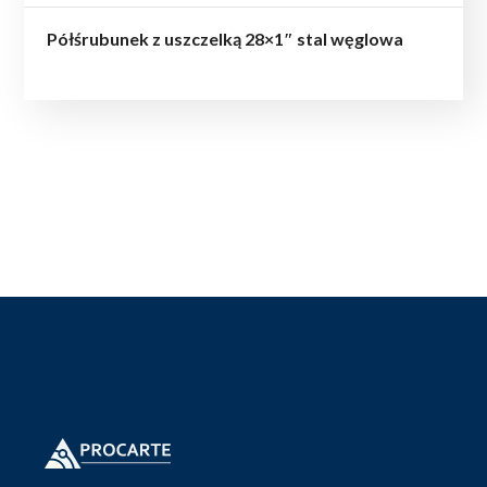
Półśrubunek z uszczelką 28×1″ stal węglowa