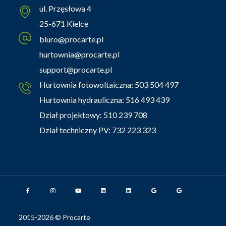
ul. Przęsłowa 4
25-671 Kielce
biuro@procarte.pl
hurtownia@procarte.pl
support@procarte.pl
Hurtownia fotowoltaiczna:
503 504 497
Hurtownia hydrauliczna:
516 493 439
Dział projektowy:
510 239 708
Dział techniczny PV:
732 223 323
2015-2026 © Procarte