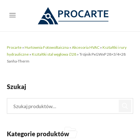
Procarte
»
Hurtownia Fotowoltaiczna
»
Akcesoria HVAC
»
Kształtki i rury
hydrauliczne
»
Kształtki stal węglowa ∅28
»
Trójnik PxGWxP 28×3/4×28
Sanha-Therm
Szukaj
Kategorie produktów