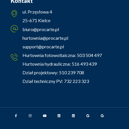
Kontakt
ul. Przęsłowa 4
25-671 Kielce
biuro@procarte.pl
hurtownia@procarte.pl
support@procarte.pl
Hurtownia fotowoltaiczna:
503 504 497
Hurtownia hydrauliczna:
516 493 439
Dział projektowy:
510 239 708
Dział techniczny PV:
732 223 323