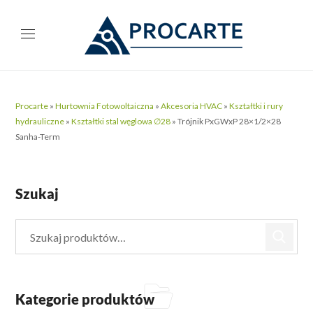
Procarte
»
Hurtownia Fotowoltaiczna
»
Akcesoria HVAC
»
Kształtki i rury
hydrauliczne
»
Kształtki stal węglowa ∅28
»
Trójnik PxGWxP 28×1/2×28
Sanha-Term
Szukaj
Kategorie produktów