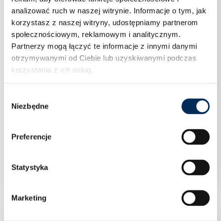
analizować ruch w naszej witrynie.
Informacje o tym, jak
korzystasz z naszej witryny, udostępniamy partnerom
społecznościowym, reklamowym i analitycznym.
Partnerzy mogą łączyć te informacje z innymi danymi
otrzymywanymi od Ciebie lub uzyskiwanymi podczas
korzystania z ich usług.
Wybór
Niezbędne
zgody
Preferencje
Trójnik PxGWxP 28×3/4×28 Sanha-Therm
Statystyka
Marketing