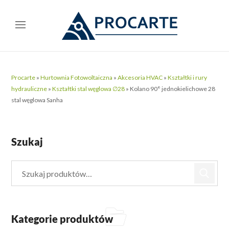
Procarte
»
Hurtownia Fotowoltaiczna
»
Akcesoria HVAC
»
Kształtki i rury
hydrauliczne
»
Kształtki stal węglowa ∅28
»
Kolano 90° jednokielichowe 28
stal węglowa Sanha
Szukaj
Kategorie produktów