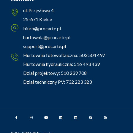
ul. Przęsłowa 4
25-671 Kielce
biuro@procarte.pl
hurtownia@procarte.pl
support@procarte.pl
Hurtownia fotowoltaiczna:
503 504 497
Hurtownia hydrauliczna:
516 493 439
Dział projektowy:
510 239 708
Dział techniczny PV:
732 223 323