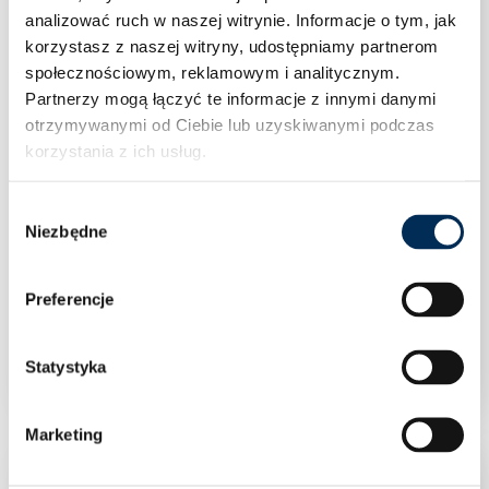
analizować ruch w naszej witrynie.
Informacje o tym, jak
korzystasz z naszej witryny, udostępniamy partnerom
społecznościowym, reklamowym i analitycznym.
Partnerzy mogą łączyć te informacje z innymi danymi
otrzymywanymi od Ciebie lub uzyskiwanymi podczas
korzystania z ich usług.
Wybór
Niezbędne
zgody
Preferencje
Trójnik PxGWxP 28×3/4×28 Sanha-Therm
Statystyka
Marketing