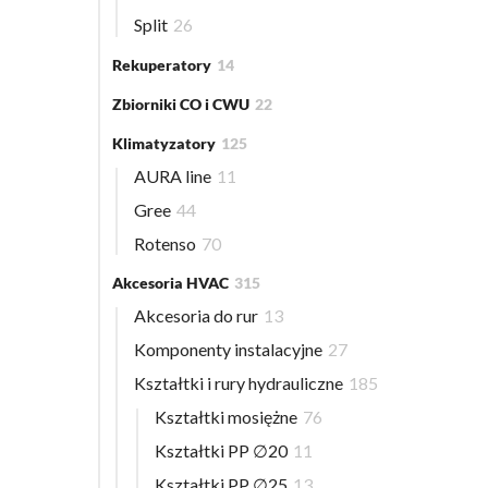
Split
26
Rekuperatory
14
Zbiorniki CO i CWU
22
Klimatyzatory
125
AURA line
11
Gree
44
Rotenso
70
Akcesoria HVAC
315
Akcesoria do rur
13
Komponenty instalacyjne
27
Kształtki i rury hydrauliczne
185
Kształtki mosiężne
76
Kształtki PP ∅20
11
Kształtki PP ∅25
13