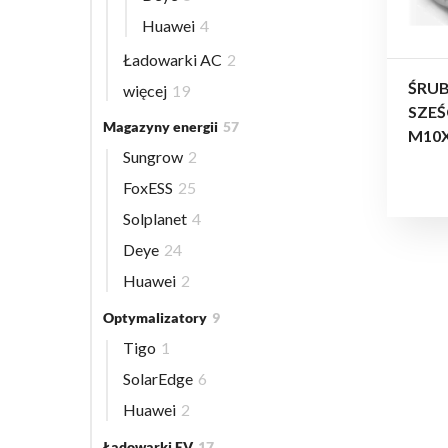
Huawei
4
Ładowarki AC
2
ŚRU
więcej
19
SZE
Magazyny energii
57
M10
Sungrow
2
FoxESS
25
Solplanet
4
Deye
24
Huawei
2
Optymalizatory
9
Tigo
1
SolarEdge
6
Huawei
2
Ładowarki EV
17