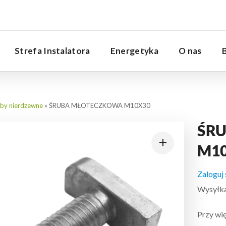
Serwis
Strefa Instalatora
Energetyka
O nas
uby nierdzewne
»
ŚRUBA MŁOTECZKOWA M10X30
ŚR
M1
Zaloguj
Wysyłka:
Przy wię