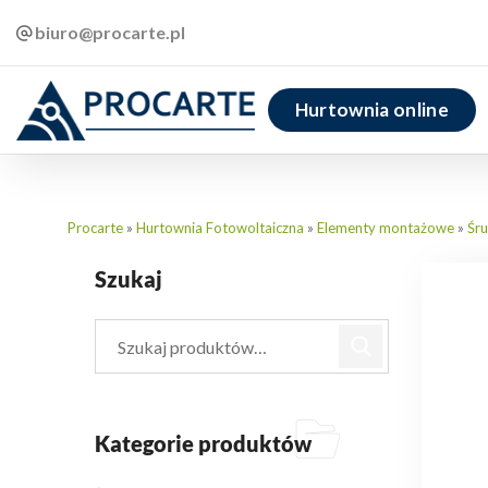
biuro@procarte.pl
Hurtownia online
Procarte
»
Hurtownia Fotowoltaiczna
»
Elementy montażowe
»
Śr
Szukaj
Kategorie produktów