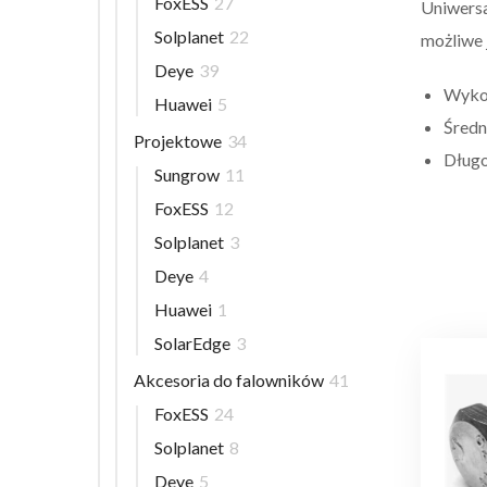
FoxESS
27
Uniwersa
Solplanet
22
możliwe 
Deye
39
Wyko
Huawei
5
Średn
Projektowe
34
Długo
Sungrow
11
FoxESS
12
Solplanet
3
Deye
4
Huawei
1
SolarEdge
3
Akcesoria do falowników
41
FoxESS
24
Solplanet
8
Deye
5