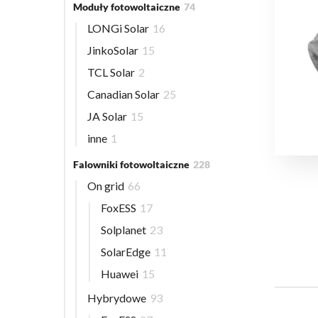
Moduły fotowoltaiczne
74
LONGi Solar
16
JinkoSolar
15
TCL Solar
2
Canadian Solar
25
JA Solar
15
inne
1
Falowniki fotowoltaiczne
228
On grid
66
FoxESS
17
Solplanet
23
SolarEdge
11
Huawei
15
Hybrydowe
93