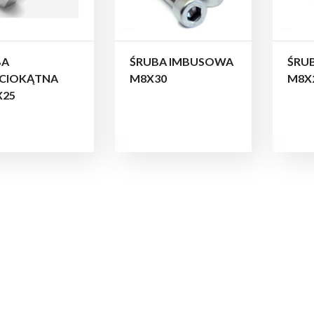
BA
ŚRUBA IMBUSOWA
ŚRU
ŚCIOKĄTNA
M8X30
M8X
X25