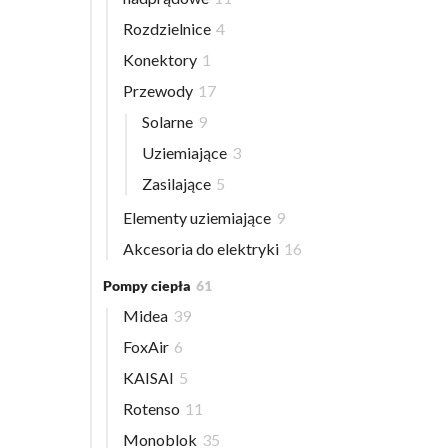
Rozdzielnice
4
Konektory
1
Przewody
17
Solarne
9
Uziemiające
3
Zasilające
5
Elementy uziemiające
9
Akcesoria do elektryki
16
Pompy ciepła
61
Midea
39
FoxAir
6
KAISAI
5
Rotenso
11
Monoblok
35