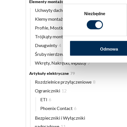
Elementy montażowe
56
Wybór
Uchwyty dachowe
8
Niezbędne
zgody
Klemy montażowe
12
Profile, Mostki
13
Trójkąty montażowe
3
Dwugwinty
4
Odmowa
Śruby nierdzewne
9
Wkręty, Nakrętki, Wpusty
7
Artykuły elektryczne
79
Rozdzielnice przyłączeniowe
8
Ograniczniki
12
ETI
6
Phoenix Contact
6
Bezpieczniki i Wyłączniki
nadprądowe
11