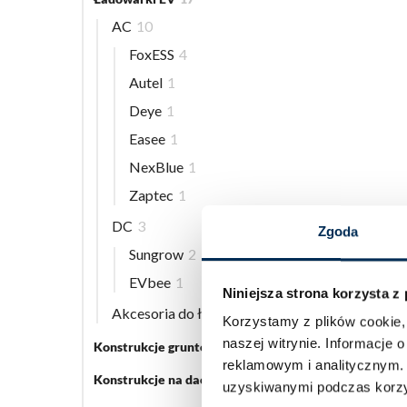
AC
10
FoxESS
4
Autel
1
Deye
1
Easee
1
NexBlue
1
Zaptec
1
DC
3
Zgoda
Sungrow
2
EVbee
1
Niniejsza strona korzysta z
Akcesoria do ładowarek EV
5
Korzystamy z plików cookie, 
naszej witrynie.
Informacje o
Konstrukcje gruntowe
5
reklamowym i analitycznym
Konstrukcje na dach płaski
3
uzyskiwanymi podczas korzys