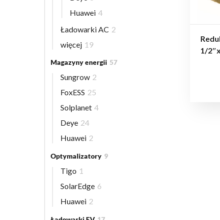
Huawei
4
Ładowarki AC
2
Reduk
więcej
19
1/2″
Magazyny energii
57
Sungrow
2
FoxESS
25
Solplanet
4
Deye
24
Huawei
2
Optymalizatory
9
Tigo
1
SolarEdge
6
Huawei
2
Ładowarki EV
17