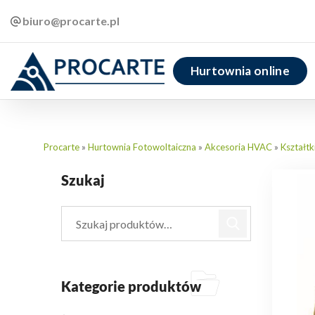
biuro@procarte.pl
Hurtownia online
Procarte
»
Hurtownia Fotowoltaiczna
»
Akcesoria HVAC
»
Kształtk
Szukaj
Kategorie produktów