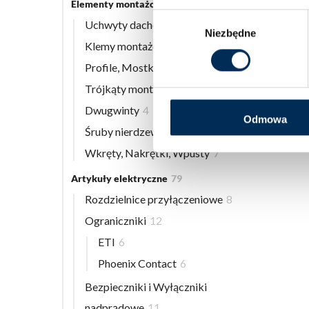
Elementy montażowe
56
Wybór
Uchwyty dachowe
8
Niezbędne
zgody
Klemy montażowe
12
Profile, Mostki
13
Trójkąty montażowe
3
Dwugwinty
4
Odmowa
Śruby nierdzewne
9
Wkręty, Nakrętki, Wpusty
7
Artykuły elektryczne
79
Rozdzielnice przyłączeniowe
8
Ograniczniki
12
ETI
6
Phoenix Contact
6
Bezpieczniki i Wyłączniki
nadprądowe
11