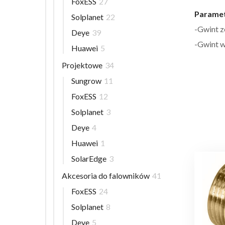
FoxESS
27
Paramet
Solplanet
22
-Gwint 
Deye
39
-Gwint 
Huawei
5
Projektowe
34
Sungrow
11
FoxESS
12
Solplanet
3
Deye
4
Huawei
1
SolarEdge
3
Akcesoria do falowników
41
FoxESS
24
Solplanet
8
Deye
5