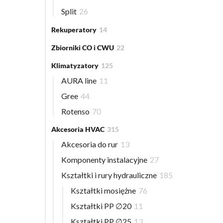
Split
26
Rekuperatory
14
Zbiorniki CO i CWU
22
Klimatyzatory
125
AURA line
11
Gree
44
Rotenso
70
Akcesoria HVAC
315
Akcesoria do rur
13
Komponenty instalacyjne
27
Kształtki i rury hydrauliczne
185
Kształtki mosiężne
76
Kształtki PP ∅20
11
Kształtki PP ∅25
13