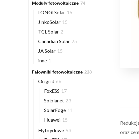
Moduły fotowoltaiczne
74
LONGi Solar
16
JinkoSolar
15
TCL Solar
2
Canadian Solar
25
JA Solar
15
inne
1
Falowniki fotowoltaiczne
228
On grid
66
FoxESS
17
Solplanet
23
SolarEdge
11
Huawei
15
Redukcja
Hybrydowe
93
oraz cen