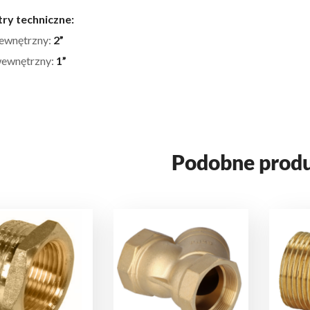
ry techniczne:
zewnętrzny:
2”
wewnętrzny:
1”
Podobne prod