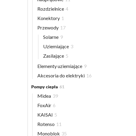
Rozdzielnice
4
Konektory
1
Przewody
17
Solarne
9
Uziemiające
3
Zasilające
5
Elementy uziemiające
9
Akcesoria do elektryki
16
Pompy ciepła
61
Midea
39
FoxAir
6
KAISAI
5
Rotenso
11
Monoblok
35