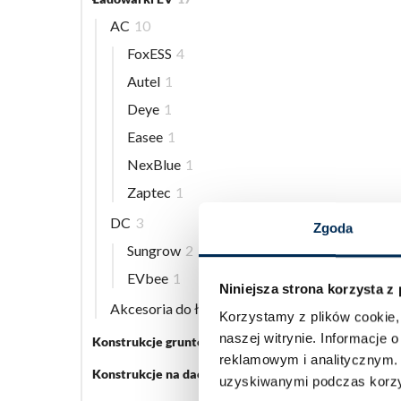
AC
10
FoxESS
4
Autel
1
Deye
1
Easee
1
NexBlue
1
Zaptec
1
DC
3
Zgoda
Sungrow
2
EVbee
1
Niniejsza strona korzysta z
Akcesoria do ładowarek EV
5
Korzystamy z plików cookie, 
naszej witrynie.
Informacje o
Konstrukcje gruntowe
5
reklamowym i analitycznym
Konstrukcje na dach płaski
3
uzyskiwanymi podczas korzys