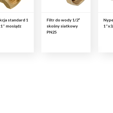
cja standard 1
Filtr do wody 1/2”
Nype
x1″ mosiądz
skośny siatkowy
1″x3
PN25