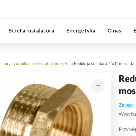
Serwis
Strefa Instalatora
Energetyka
O nas
i i rury hydrauliczne
»
Kształtki mosiężne
»
Redukcja standard 2″x1″ mosiądz
Red
mos
Zaloguj
Wysyłka:
Przy wię