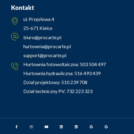
Kontakt
ul. Przęsłowa 4
25-671 Kielce
biuro@procarte.pl
hurtownia@procarte.pl
support@procarte.pl
Hurtownia fotowoltaiczna:
503 504 497
Hurtownia hydrauliczna:
516 493 439
Dział projektowy:
510 239 708
Dział techniczny PV:
732 223 323