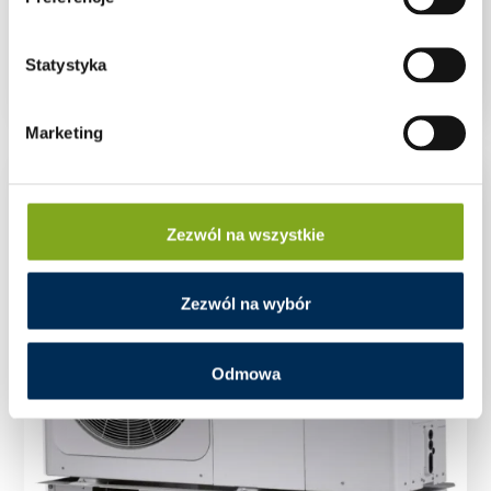
Pompa ciepła Midea 10 kW M-Thermal
Monoblok R32 MHC-V10W/D2N8-BE30
Statystyka
Marketing
Zezwól na wszystkie
Zezwól na wybór
Odmowa