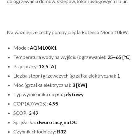
do ogrzewania domów, sklepów, lokali usługowych i biur.
Najważniejsze cechy pompy ciepła Rotenso Mono 10kW:
Model:
AQM100X1
Temperatura wody na wyjściu (ogrzewanie):
25~65 [°C]
Prąd pracy:
13,5 [A]
Liczba stopni grzewczych (grzałka elektryczna):
1
Moc (grzałka elektryczna):
3 [kW]
Typ wymiennika ciepła:
płytowy
COP (A7/W35):
4,95
SCOP:
3,49
Sprężarka:
dwurotacyjna DC
Czynnik chłodniczy:
R32