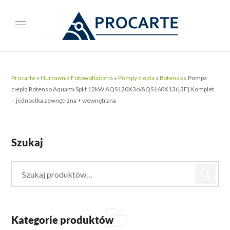
Procarte
»
Hurtownia Fotowoltaiczna
»
Pompy ciepła
»
Rotenso
»
Pompa
ciepła Rotenso Aquami Split 12kW AQS120X3o/AQS160X13i [3F] Komplet
– jednostka zewnętrzna + wewnętrzna
Szukaj
Kategorie produktów