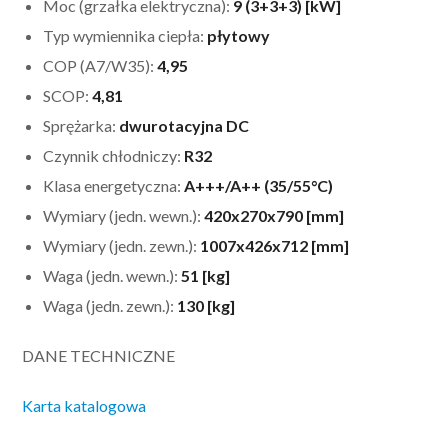
Moc (grzałka elektryczna):
9 (3+3+3) [kW]
Typ wymiennika ciepła:
płytowy
COP (A7/W35):
4,95
SCOP:
4,81
Sprężarka:
dwurotacyjna DC
Czynnik chłodniczy:
R32
Klasa energetyczna:
A+++/A++ (35/55°C)
Wymiary (jedn. wewn.):
420x270x790 [mm]
Wymiary (jedn. zewn.):
1007x426x712 [mm]
Waga (jedn. wewn.):
51 [kg]
Waga (jedn. zewn.):
130 [kg]
DANE TECHNICZNE
Karta katalogowa