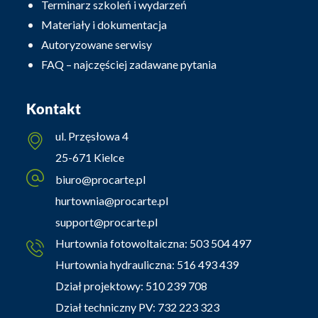
Terminarz szkoleń i wydarzeń
Materiały i dokumentacja
Autoryzowane serwisy
FAQ – najczęściej zadawane pytania
Kontakt
ul. Przęsłowa 4
25-671 Kielce
biuro@procarte.pl
hurtownia@procarte.pl
support@procarte.pl
Hurtownia fotowoltaiczna:
503 504 497
Hurtownia hydrauliczna:
516 493 439
Dział projektowy:
510 239 708
Dział techniczny PV:
732 223 323