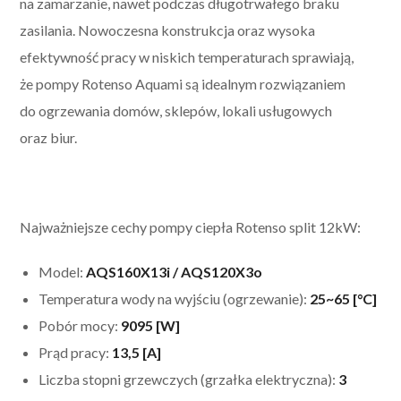
na zamarzanie, nawet podczas długotrwałego braku
zasilania.
Nowoczesna konstrukcja oraz wysoka
efektywność pracy w niskich temperaturach sprawiają,
że pompy Rotenso Aquami są idealnym rozwiązaniem
do ogrzewania domów, sklepów, lokali usługowych
oraz biur.
Najważniejsze cechy pompy ciepła Rotenso split 12kW:
Model:
AQS160X13i / AQS120X3o
Temperatura wody na wyjściu (ogrzewanie):
25~65 [°C]
Pobór mocy:
9095 [W]
Prąd pracy:
13,5 [A]
Liczba stopni grzewczych (grzałka elektryczna):
3