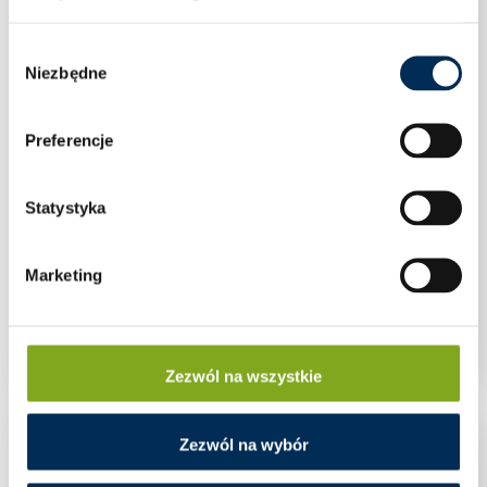
Wybór
Niezbędne
zgody
Preferencje
Statystyka
Marketing
Rotenso Aquami Split 6kW Komplet
(AQS60X1o/AQS60X13i) [1F]
Zezwól na wszystkie
Zezwól na wybór