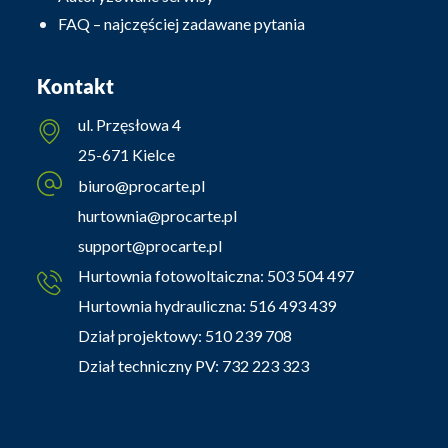
FAQ – najczęściej zadawane pytania
Kontakt
ul. Przęsłowa 4
25-671 Kielce
biuro@procarte.pl
hurtownia@procarte.pl
support@procarte.pl
Hurtownia fotowoltaiczna:
503 504 497
Hurtownia hydrauliczna:
516 493 439
Dział projektowy:
510 239 708
Dział techniczny PV:
732 223 323