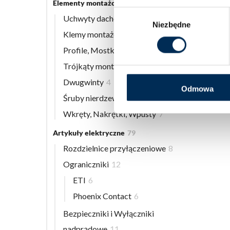
Elementy montażowe
56
Wybór
Uchwyty dachowe
8
Niezbędne
zgody
Klemy montażowe
12
Profile, Mostki
13
Trójkąty montażowe
3
Dwugwinty
4
Odmowa
Śruby nierdzewne
9
Wkręty, Nakrętki, Wpusty
7
Artykuły elektryczne
79
Rozdzielnice przyłączeniowe
8
Ograniczniki
12
ETI
6
Phoenix Contact
6
Bezpieczniki i Wyłączniki
nadprądowe
11