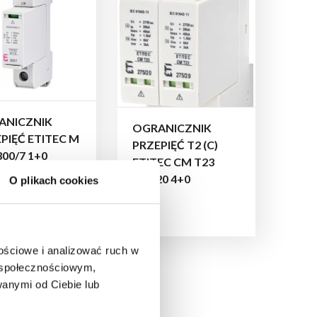
ANICZNIK
OGRANICZNIK
PIĘĆ ETITEC M
PRZEPIĘĆ T2 (C)
300/7 1+0
ETITEC CM T23
NOPOLOWY
275/20 4+0
O plikach cookies
nościowe i analizować ruch w
m społecznościowym,
anymi od Ciebie lub