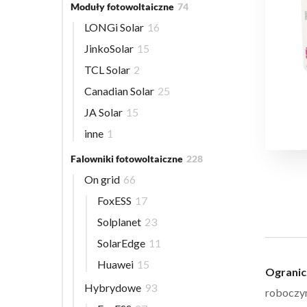
Moduły fotowoltaiczne
74
LONGi Solar
16
JinkoSolar
15
TCL Solar
2
Canadian Solar
25
JA Solar
15
inne
1
Falowniki fotowoltaiczne
228
On grid
66
FoxESS
17
Solplanet
23
SolarEdge
11
Huawei
15
Ogranic
Hybrydowe
93
roboczym