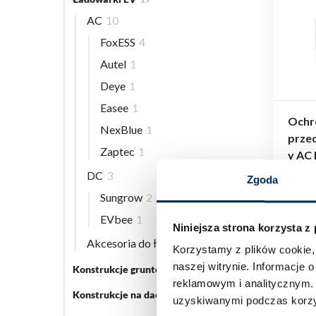
AC
10
FoxESS
4
Autel
1
Deye
1
Easee
1
Ochr
NexBlue
1
prze
Zaptec
1
y AC
123, 
DC
3
Zgoda
Sungrow
2
EVbee
1
Niniejsza strona korzysta z
Akcesoria do ładowarek EV
5
Korzystamy z plików cookie, 
naszej witrynie.
Informacje o
Konstrukcje gruntowe
5
reklamowym i analitycznym
Konstrukcje na dach płaski
3
uzyskiwanymi podczas korzys