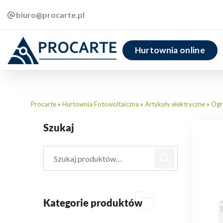
biuro@procarte.pl
Hurtownia online
Procarte
»
Hurtownia Fotowoltaiczna
»
Artykuły elektryczne
»
Ogra
Szukaj
Kategorie produktów