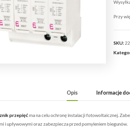
Wysyłka:
Przy wię
SKU:
22
Katego
Opis
Informacje d
znik przepięć
ma na celu ochronę instalacji fotowoltaicznej. Z
i i upływowymi oraz zabezpiecza przed pomyleniem biegunów.