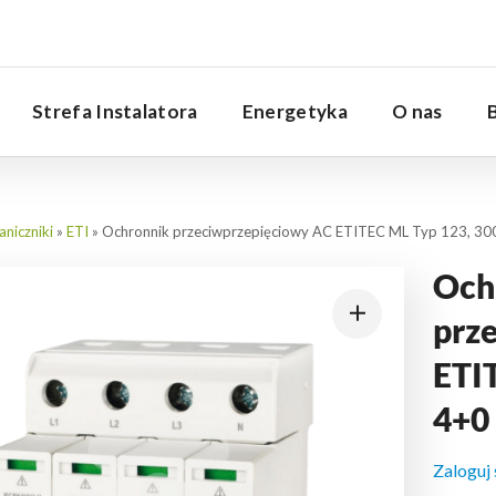
Serwis
Strefa Instalatora
Energetyka
O nas
niczniki
»
ETI
»
Ochronnik przeciwprzepięciowy AC ETITEC ML Typ 123, 300
Och
prz
ETI
4+0 
Zaloguj