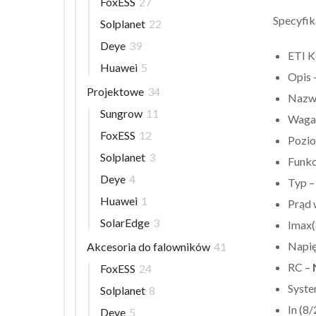
FoxESS
27
Specyfik
Solplanet
22
Deye
39
ETI K
Huawei
5
Opis 
Projektowe
34
Nazwa
Sungrow
11
Waga
FoxESS
12
Pozi
Solplanet
3
Funkc
Deye
4
Typ 
Huawei
1
Prąd 
SolarEdge
3
Imax(
Napię
Akcesoria do falowników
41
RC –
FoxESS
24
Syste
Solplanet
8
In (8/
Deye
5