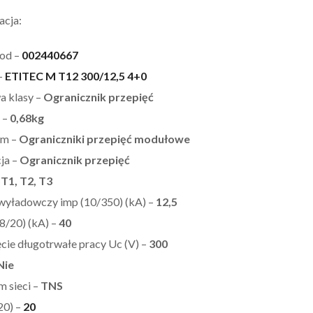
acja:
od –
002440667
–
ETITEC M T12 300/12,5 4+0
 klasy –
Ogranicznik przepięć
 –
0,68kg
om –
Ograniczniki przepięć modułowe
ja –
Ogranicznik przepięć
–
T1, T2, T3
wyładowczy imp (10/350) (kA) –
12,5
8/20) (kA) –
40
cie długotrwałe pracy Uc (V) –
300
Nie
m sieci –
TNS
20) –
20