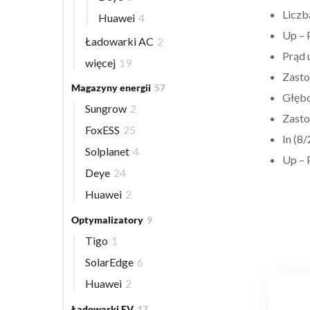
Liczb
Huawei
4
Up – 
Ładowarki AC
2
Prąd 
więcej
19
Zasto
Magazyny energii
57
Głęb
Sungrow
2
Zasto
FoxESS
25
In (8/
Solplanet
4
Up – 
Deye
24
Huawei
2
Optymalizatory
9
Tigo
1
SolarEdge
6
Huawei
2
Ładowarki EV
17