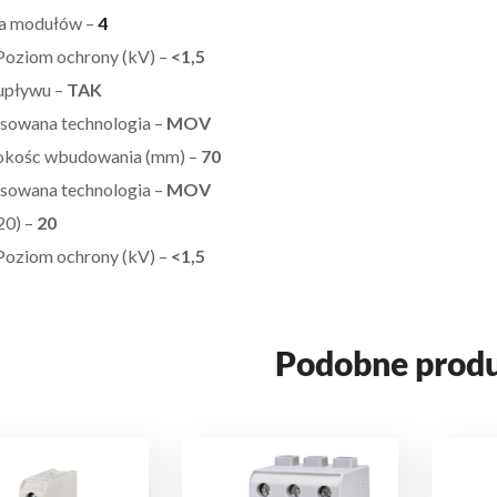
a modułów –
4
Poziom ochrony (kV) –
<1,5
upływu –
TAK
sowana technologia –
MOV
okośc wbudowania (mm) –
70
sowana technologia –
MOV
20) –
20
Poziom ochrony (kV) –
<1,5
Podobne prod