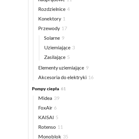
Rozdzielnice
4
Konektory
1
Przewody
17
Solarne
9
Uziemiające
3
Zasilające
5
Elementy uziemiające
9
Akcesoria do elektryki
16
Pompy ciepła
61
Midea
39
FoxAir
6
KAISAI
5
Rotenso
11
Monoblok
35