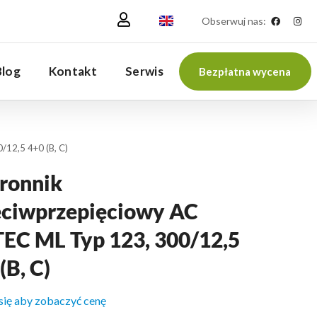
Obserwuj nas:
Blog
Kontakt
Serwis
Bezpłatna wycena
/12,5 4+0 (B, C)
ronnik
eciwprzepięciowy AC
TEC ML Typ 123, 300/12,5
(B, C)
 się aby zobaczyć cenę