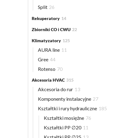
Split
26
Rekuperatory
14
Zbiorniki CO i CWU
22
Klimatyzatory
125
AURA line
11
Gree
44
Rotenso
70
Akcesoria HVAC
315
Akcesoria do rur
13
Komponenty instalacyjne
27
Kształtki i rury hydrauliczne
185
Kształtki mosiężne
76
Kształtki PP ∅20
11
Kształtki PP ∅25
13