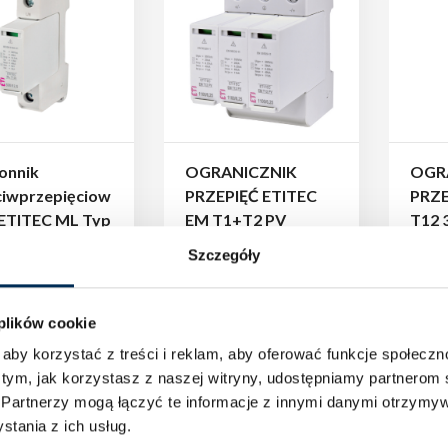
onnik
OGRANICZNIK
OGR
ciwprzepięciow
PRZEPIĘĆ ETITEC
PRZE
 ETITEC ML Typ
EM T1+T2 PV
T12 
300/12,5 1+0
1100/6,25 Y
JED
Szczegóły
 plików cookie
aby korzystać z treści i reklam, aby oferować funkcje społecz
 tym, jak korzystasz z naszej witryny, udostępniamy partnero
.
Partnerzy mogą łączyć te informacje z innymi danymi otrzymyw
tania z ich usług.