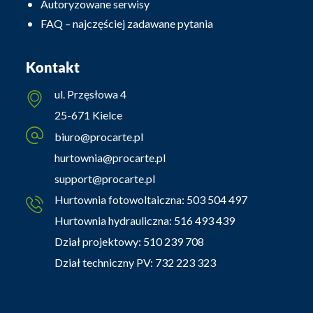
Autoryzowane serwisy
FAQ – najczęściej zadawane pytania
Kontakt
ul. Przęsłowa 4
25-671 Kielce
biuro@procarte.pl
hurtownia@procarte.pl
support@procarte.pl
Hurtownia fotowoltaiczna:
503 504 497
Hurtownia hydrauliczna:
516 493 439
Dział projektowy:
510 239 708
Dział techniczny PV:
732 223 323