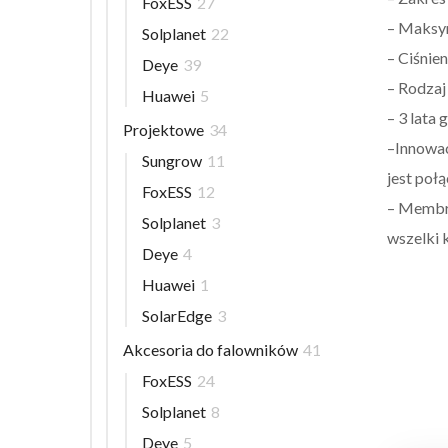
FoxESS
27
– Maksym
Solplanet
22
– Ciśnie
Deye
39
– Rodza
Huawei
5
– 3 lata 
Projektowe
34
–
Innowac
Sungrow
11
jest poł
FoxESS
12
–
Membran
Solplanet
3
wszelki 
Deye
4
Huawei
1
SolarEdge
3
Akcesoria do falowników
41
FoxESS
24
Solplanet
8
Deye
5