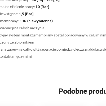
alne ciśnienie pracy:
10 [Bar]
nie wstępne:
1,5 [Bar]
j membrany:
SBR
(niewymienna)
gwarancji na całość naczynia
yjny system montażu membrany został opracowany w celu minimali
ączony ze zbiornikiem
a zapewnia całkowitą separację pomiędzy cieczą znajdującą się w
kontakt między nimi
Podobne prod