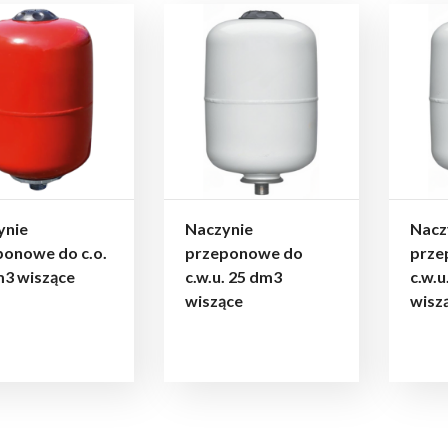
ynie
Naczynie
Nacz
ponowe do c.o.
przeponowe do
prze
m3 wiszące
c.w.u. 25 dm3
c.w.u
wiszące
wisz