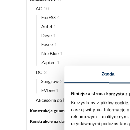
AC
10
FoxESS
4
Autel
1
Deye
1
Easee
1
NexBlue
1
Zaptec
1
DC
3
Zgoda
Sungrow
2
EVbee
1
Niniejsza strona korzysta z
Akcesoria do ładowarek EV
5
Korzystamy z plików cookie, 
naszej witrynie.
Informacje o
Konstrukcje gruntowe
5
reklamowym i analitycznym
Konstrukcje na dach płaski
3
uzyskiwanymi podczas korzys