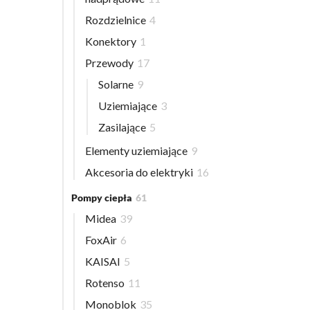
Rozdzielnice
4
Konektory
1
Przewody
17
Solarne
9
Uziemiające
3
Zasilające
5
Elementy uziemiające
9
Akcesoria do elektryki
16
Pompy ciepła
61
Midea
39
FoxAir
6
KAISAI
5
Rotenso
11
Monoblok
35