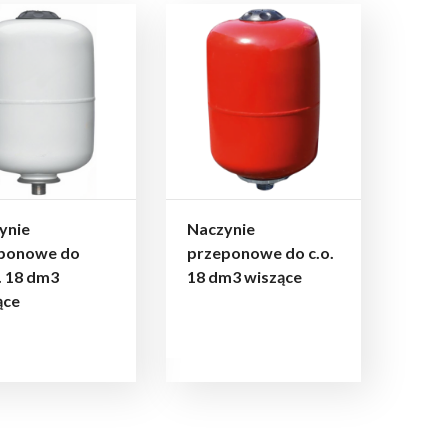
ynie
Naczynie
ponowe do
przeponowe do c.o.
. 18 dm3
18 dm3 wiszące
ące