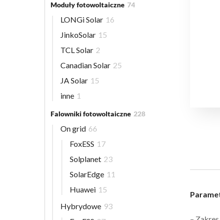
Moduły fotowoltaiczne
74
LONGi Solar
16
JinkoSolar
15
TCL Solar
2
Canadian Solar
25
JA Solar
15
inne
1
Falowniki fotowoltaiczne
228
On grid
66
FoxESS
17
Solplanet
23
SolarEdge
11
Huawei
15
Paramet
Hybrydowe
93
– Zakres