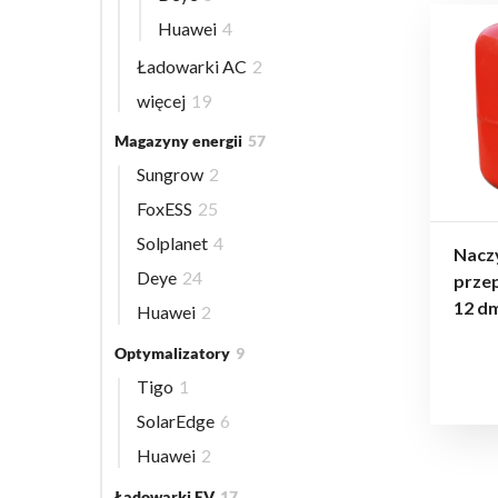
Huawei
4
Ładowarki AC
2
więcej
19
Magazyny energii
57
Sungrow
2
FoxESS
25
Solplanet
4
Nacz
Deye
24
prze
12 d
Huawei
2
Optymalizatory
9
Tigo
1
SolarEdge
6
Huawei
2
Ładowarki EV
17