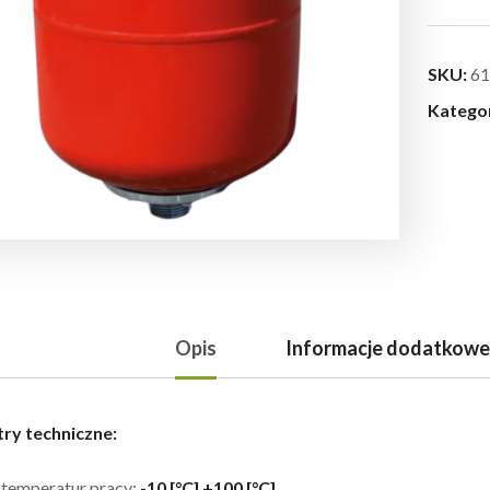
SKU:
61
Katego
Opis
Informacje dodatkowe
ry techniczne:
 temperatur pracy:
-10 [°C] +100 [°C]