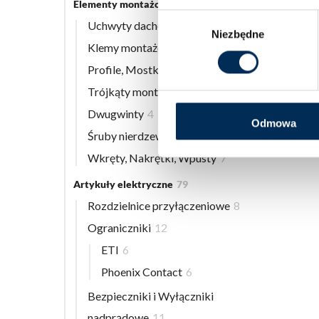
Elementy montażowe
56
Wybór
Uchwyty dachowe
8
Niezbędne
zgody
Klemy montażowe
12
Profile, Mostki
13
Trójkąty montażowe
3
Dwugwinty
4
Odmowa
Śruby nierdzewne
9
Wkręty, Nakrętki, Wpusty
7
Artykuły elektryczne
79
Rozdzielnice przyłączeniowe
8
Ograniczniki
12
ETI
6
Phoenix Contact
6
Bezpieczniki i Wyłączniki
nadprądowe
11