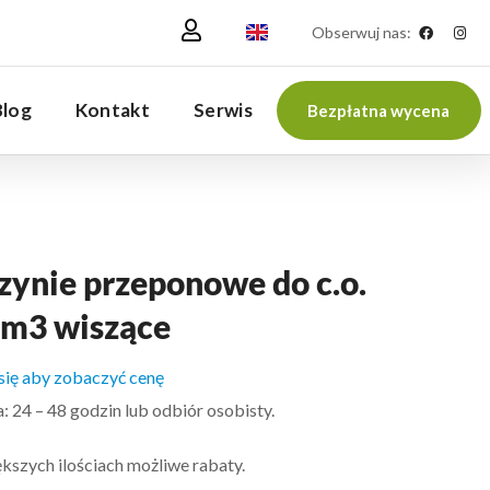
Obserwuj nas:
Blog
Kontakt
Serwis
Bezpłatna wycena
zynie przeponowe do c.o.
dm3 wiszące
 się aby zobaczyć cenę
 24 – 48 godzin lub odbiór osobisty.
kszych ilościach możliwe rabaty.