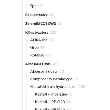
Split
26
Rekuperatory
14
Zbiorniki CO i CWU
22
Klimatyzatory
125
AURA line
11
Gree
44
Rotenso
70
Akcesoria HVAC
315
Akcesoria do rur
13
Komponenty instalacyjne
27
Kształtki i rury hydrauliczne
185
Kształtki mosiężne
76
Kształtki PP ∅20
11
Kształtki PP ∅25
13