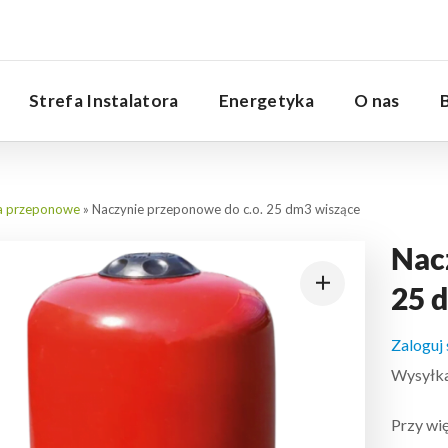
Serwis
Strefa Instalatora
Energetyka
O nas
a przeponowe
»
Naczynie przeponowe do c.o. 25 dm3 wiszące
Nac
25 
Zaloguj
Wysyłka:
Przy wię