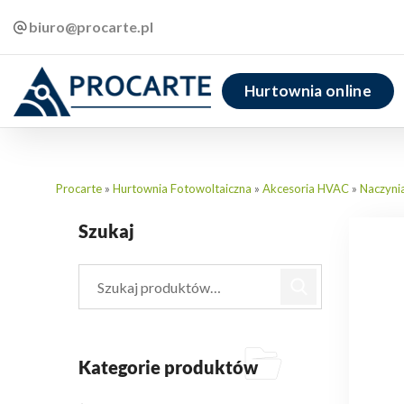
biuro@procarte.pl
Hurtownia online
Procarte
»
Hurtownia Fotowoltaiczna
»
Akcesoria HVAC
»
Naczyni
Szukaj
Kategorie produktów