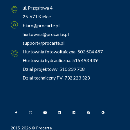
ul. Przęsłowa 4
25-671 Kielce
biuro@procarte.pl
hurtownia@procarte.pl
support@procarte.pl
Hurtownia fotowoltaiczna:
503 504 497
Hurtownia hydrauliczna:
516 493 439
Dział projektowy:
510 239 708
Dział techniczny PV:
732 223 323
2015-2026 © Procarte