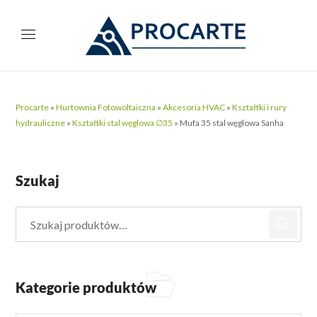
Procarte
»
Hurtownia Fotowoltaiczna
»
Akcesoria HVAC
»
Kształtki i rury
hydrauliczne
»
Kształtki stal węglowa ∅35
»
Mufa 35 stal węglowa Sanha
Szukaj
Kategorie produktów