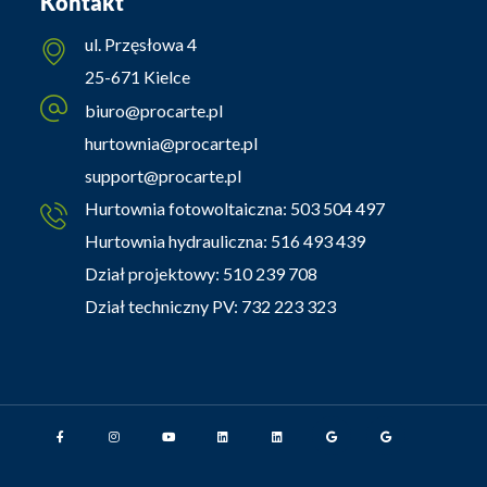
Kontakt
ul. Przęsłowa 4
25-671 Kielce
biuro@procarte.pl
hurtownia@procarte.pl
support@procarte.pl
Hurtownia fotowoltaiczna:
503 504 497
Hurtownia hydrauliczna:
516 493 439
Dział projektowy:
510 239 708
Dział techniczny PV:
732 223 323