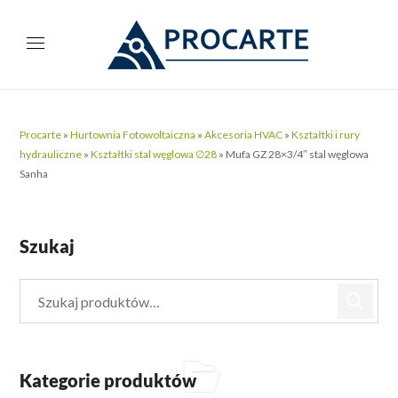
Procarte
»
Hurtownia Fotowoltaiczna
»
Akcesoria HVAC
»
Kształtki i rury
hydrauliczne
»
Kształtki stal węglowa ∅28
»
Mufa GZ 28×3/4″ stal węglowa
Sanha
Szukaj
Kategorie produktów