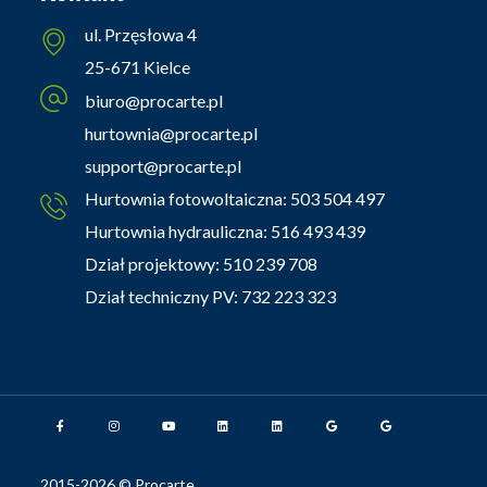
ul. Przęsłowa 4
25-671 Kielce
biuro@procarte.pl
hurtownia@procarte.pl
support@procarte.pl
Hurtownia fotowoltaiczna:
503 504 497
Hurtownia hydrauliczna:
516 493 439
Dział projektowy:
510 239 708
Dział techniczny PV:
732 223 323
2015-2026 © Procarte