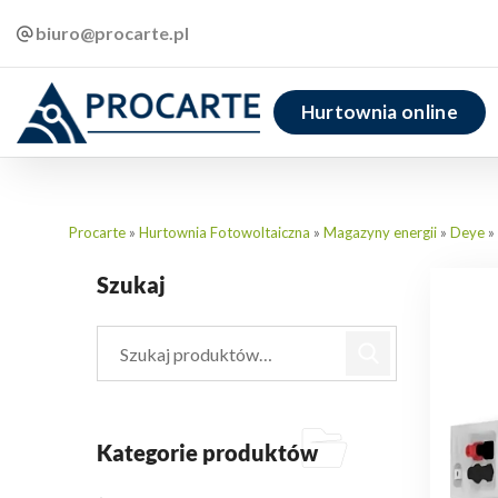
biuro@procarte.pl
Hurtownia online
Procarte
»
Hurtownia Fotowoltaiczna
»
Magazyny energii
»
Deye
»
Szukaj
Kategorie produktów