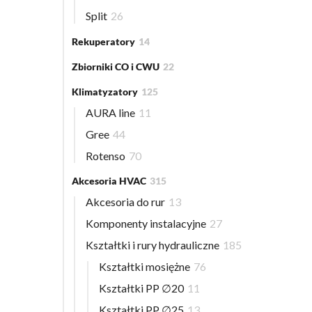
Split
26
Rekuperatory
14
Zbiorniki CO i CWU
22
Klimatyzatory
125
AURA line
11
Gree
44
Rotenso
70
Akcesoria HVAC
315
Akcesoria do rur
13
Komponenty instalacyjne
27
Kształtki i rury hydrauliczne
185
Kształtki mosiężne
76
Kształtki PP ∅20
11
Kształtki PP ∅25
13