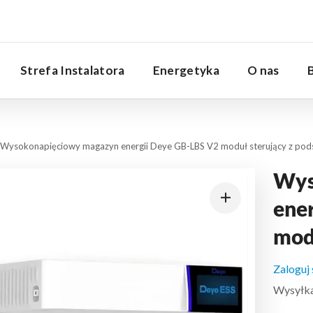
Serwis
Strefa Instalatora
Energetyka
O nas
Wysokonapięciowy magazyn energii Deye GB-LBS V2 moduł sterujący z po
Wys
ene
mod
Zaloguj
Wysyłka: