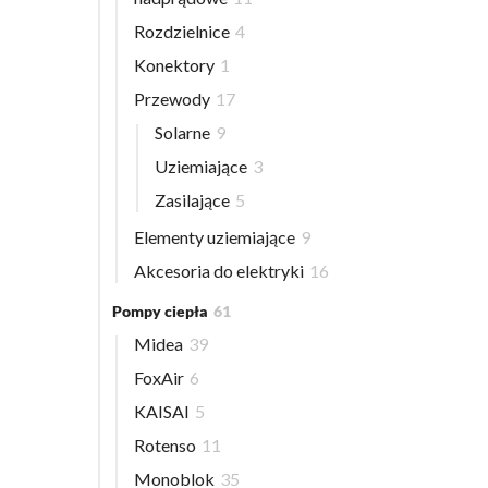
Rozdzielnice
4
Konektory
1
Przewody
17
Solarne
9
Uziemiające
3
Zasilające
5
Elementy uziemiające
9
Akcesoria do elektryki
16
Pompy ciepła
61
Midea
39
FoxAir
6
KAISAI
5
Rotenso
11
Monoblok
35