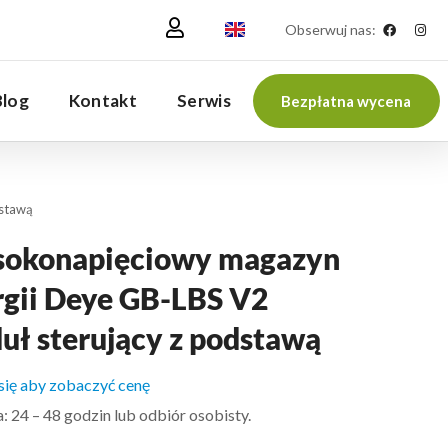
Obserwuj nas:
Blog
Kontakt
Serwis
Bezpłatna wycena
dstawą
okonapięciowy magazyn
rgii Deye GB-LBS V2
uł sterujący z podstawą
 się aby zobaczyć cenę
 24 – 48 godzin lub odbiór osobisty.