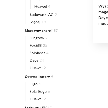
Wyso
Huawei
4
maga
Ładowarki AC
2
Deye
więcej
19
moduł
Magazyny energii
57
Sungrow
2
FoxESS
25
Solplanet
4
Deye
24
Huawei
2
Optymalizatory
9
Tigo
1
SolarEdge
6
Huawei
2
Ładowarki EV
17