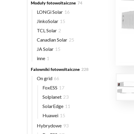
Moduły fotowoltaiczne
74
LONGi Solar
16
JinkoSolar
15
TCL Solar
2
Canadian Solar
25
JA Solar
15
inne
1
Falowniki fotowoltaiczne
228
On grid
66
FoxESS
17
Solplanet
23
SolarEdge
11
Huawei
15
Hybrydowe
93