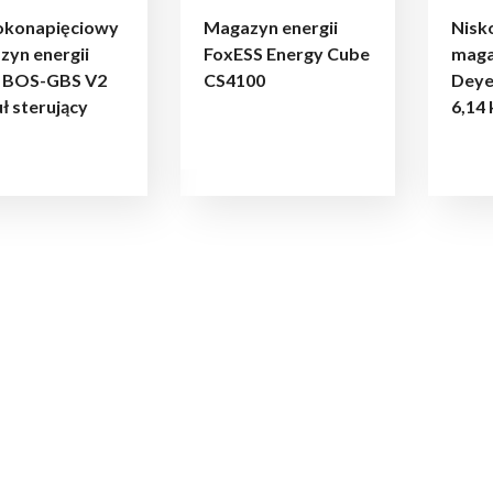
konapięciowy
Magazyn energii
Nisk
zyn energii
FoxESS Energy Cube
maga
 BOS-GBS V2
CS4100
Deye
 sterujący
6,14