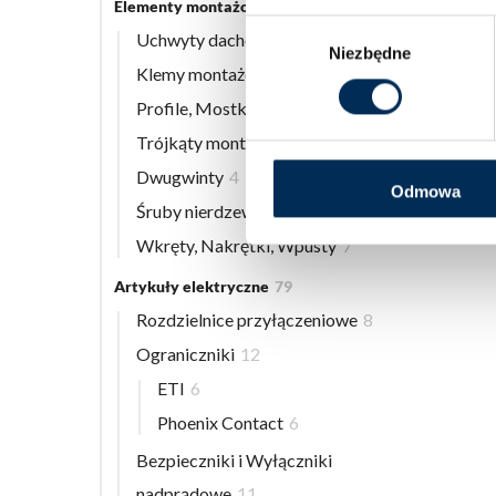
Elementy montażowe
56
Wybór
Uchwyty dachowe
8
Niezbędne
zgody
Klemy montażowe
12
Profile, Mostki
13
Trójkąty montażowe
3
Dwugwinty
4
Odmowa
Śruby nierdzewne
9
Wkręty, Nakrętki, Wpusty
7
Artykuły elektryczne
79
Rozdzielnice przyłączeniowe
8
Ograniczniki
12
ETI
6
Phoenix Contact
6
Bezpieczniki i Wyłączniki
nadprądowe
11