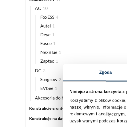
AC
10
FoxESS
4
Autel
1
Deye
1
Easee
1
NexBlue
1
Zaptec
1
DC
3
Zgoda
Sungrow
2
EVbee
1
Niniejsza strona korzysta z
Akcesoria do ładowarek EV
5
Korzystamy z plików cookie, 
naszej witrynie.
Informacje o
Konstrukcje gruntowe
5
reklamowym i analitycznym
Konstrukcje na dach płaski
3
uzyskiwanymi podczas korzys