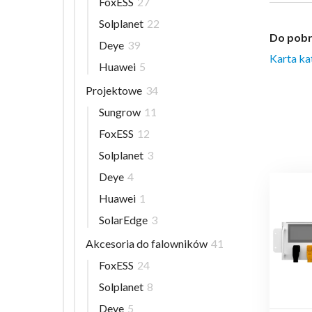
FoxESS
27
Solplanet
22
Do pobr
Deye
39
Karta k
Huawei
5
Projektowe
34
Sungrow
11
FoxESS
12
Solplanet
3
Deye
4
Huawei
1
SolarEdge
3
Akcesoria do falowników
41
FoxESS
24
Solplanet
8
Deye
5