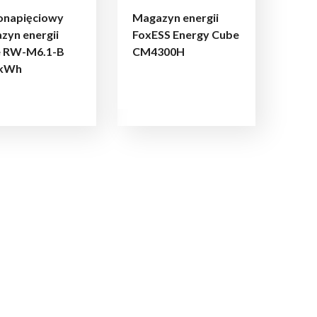
onapięciowy
Magazyn energii
zyn energii
FoxESS Energy Cube
 RW-M6.1-B
CM4300H
 kWh