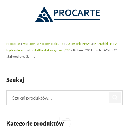
Procarte
»
Hurtownia Fotowoltaiczna
»
Akcesoria HVAC
»
Kształtki i rury
hydrauliczne
»
Kształtki stal węglowa ∅28
»
Kolano 90° kielich-GZ 28×1″
stal węglowa Sanha
Szukaj
Kategorie produktów