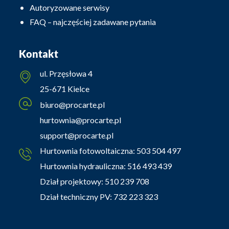
Autoryzowane serwisy
FAQ – najczęściej zadawane pytania
Kontakt
ul. Przęsłowa 4
25-671 Kielce
biuro@procarte.pl
hurtownia@procarte.pl
support@procarte.pl
Hurtownia fotowoltaiczna:
503 504 497
Hurtownia hydrauliczna:
516 493 439
Dział projektowy:
510 239 708
Dział techniczny PV:
732 223 323