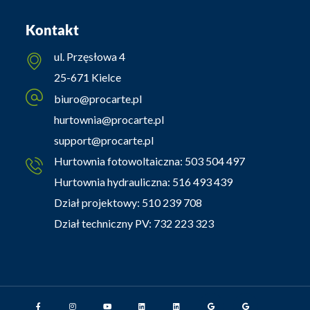
Kontakt
ul. Przęsłowa 4
25-671 Kielce
biuro@procarte.pl
hurtownia@procarte.pl
support@procarte.pl
Hurtownia fotowoltaiczna:
503 504 497
Hurtownia hydrauliczna:
516 493 439
Dział projektowy:
510 239 708
Dział techniczny PV:
732 223 323