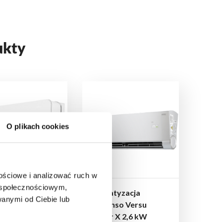
ukty
O plikach cookies
nościowe i analizować ruch w
m społecznościowym,
atyzacja
Klimatyzacja
anymi od Ciebie lub
nso Versu Pure
Rotenso Versu
6 kW jednostka
Silver X 2,6 kW