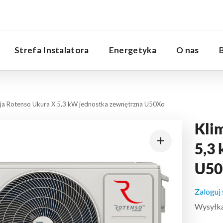
Serwis
Strefa Instalatora
Energetyka
O nas
cja Rotenso Ukura X 5,3 kW jednostka zewnętrzna U50Xo
Kli
5,3
U50
Zaloguj
Wysyłka: