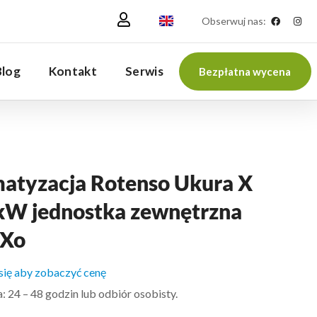
Obserwuj nas:
Blog
Kontakt
Serwis
Bezpłatna wycena
matyzacja Rotenso Ukura X
 kW jednostka zewnętrzna
Xo
 się aby zobaczyć cenę
 24 – 48 godzin lub odbiór osobisty.