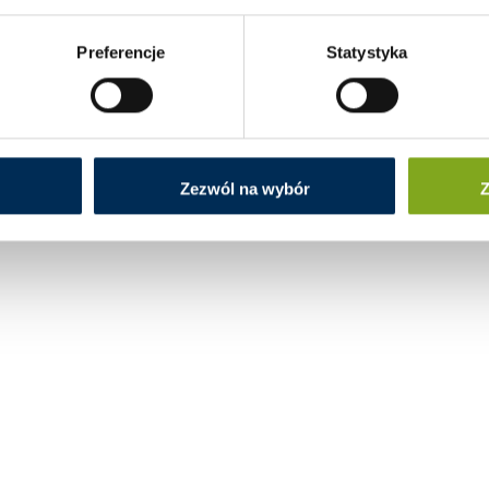
ętrzna LE35Xo
wewnętrzna VP50Xi
wewn
Preferencje
Statystyka
Zezwól na wybór
Z