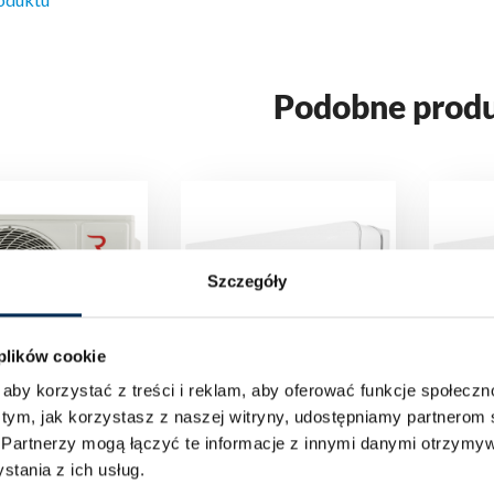
Podobne prod
Szczegóły
 plików cookie
aby korzystać z treści i reklam, aby oferować funkcje społecz
 tym, jak korzystasz z naszej witryny, udostępniamy partnero
tyzacja
Klimatyzacja
Klim
.
Partnerzy mogą łączyć te informacje z innymi danymi otrzymyw
so Luve X 3,5
Rotenso Versu Pure
Rote
tania z ich usług.
ednostka
X 5,3 kW jednostka
X 2,