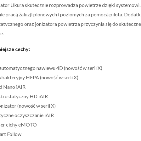
ator Ukura skutecznie rozprowadza powietrze dzięki systemowi
ie pracą żaluzji pionowych i poziomych za pomocą pilota. Dodatk
tatycznego oraz jonizatora powietrza przyczynia się do skuteczn
e.
iejsze cechy:
automatycznego nawiewu 4D (nowość w serii X)
ntybakteryjny HEPA (nowość w serii X)
ld Nano iAIR
lektrostatyczny HD iAIR
onizator (nowość w serii X)
yczne oczyszczanie iAIR
uper cichy eMOTO
art Follow