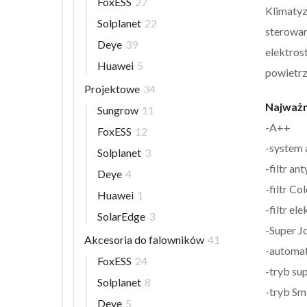
FoxESS
27
Klimatyz
Solplanet
22
sterowan
Deye
39
elektros
Huawei
5
powietrz
Projektowe
34
Najważn
Sungrow
11
-A++
FoxESS
12
-system 
Solplanet
3
-filtr a
Deye
4
-filtr Co
Huawei
1
-filtr e
SolarEdge
3
-Super J
Akcesoria do falowników
41
-automat
FoxESS
24
-tryb s
Solplanet
8
-tryb Sm
Deye
5