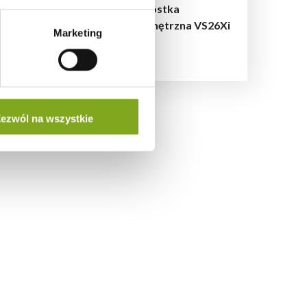
ętrzna VP26Xi
jednostka
wewnętrzna VS26Xi
Marketing
ezwól na wszystkie