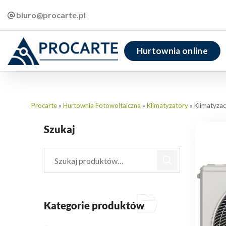
biuro@procarte.pl
Hurtownia online
Procarte
»
Hurtownia Fotowoltaiczna
»
Klimatyzatory
»
Klimatyza
Szukaj
Kategorie produktów