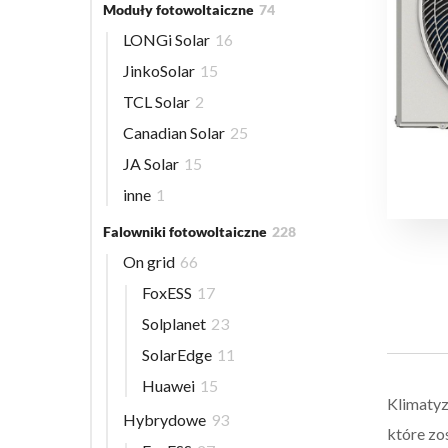
Moduły fotowoltaiczne
74
LONGi Solar
16
JinkoSolar
15
TCL Solar
2
Canadian Solar
25
JA Solar
15
inne
1
Falowniki fotowoltaiczne
228
On grid
66
FoxESS
17
Solplanet
23
SolarEdge
11
Huawei
15
Klimatyz
Hybrydowe
93
które zo