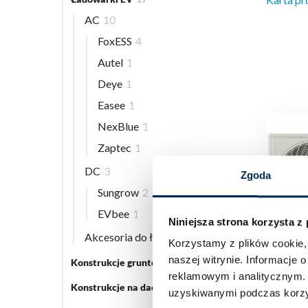
AC
10
FoxESS
4
Autel
1
Deye
1
Easee
1
NexBlue
1
Zaptec
1
DC
3
Zgoda
Sungrow
2
EVbee
1
Niniejsza strona korzysta z
Akcesoria do ładowarek EV
5
Korzystamy z plików cookie, 
naszej witrynie.
Informacje o
Konstrukcje gruntowe
5
Klima
reklamowym i analitycznym
Roten
Konstrukcje na dach płaski
3
uzyskiwanymi podczas korzys
kW j