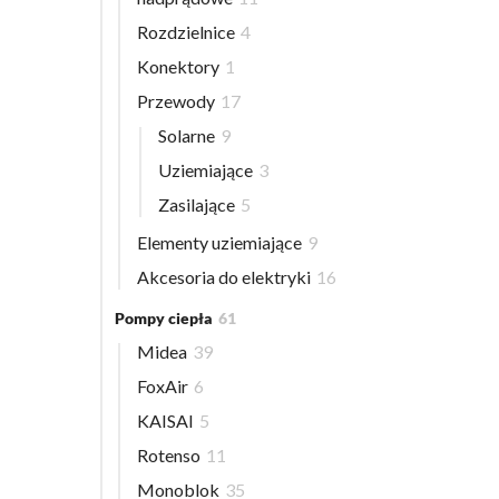
Rozdzielnice
4
Konektory
1
Przewody
17
Solarne
9
Uziemiające
3
Zasilające
5
Elementy uziemiające
9
Akcesoria do elektryki
16
Pompy ciepła
61
Midea
39
FoxAir
6
KAISAI
5
Rotenso
11
Monoblok
35