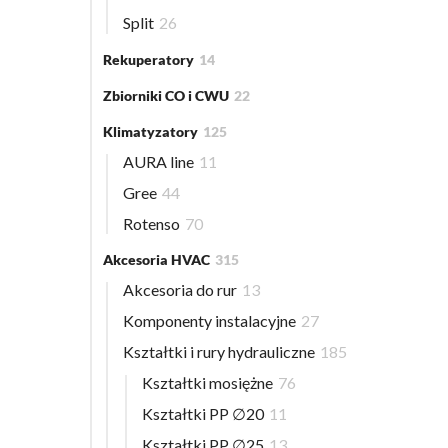
Split
26
Rekuperatory
14
Zbiorniki CO i CWU
22
Klimatyzatory
125
AURA line
11
Gree
44
Rotenso
70
Akcesoria HVAC
315
Akcesoria do rur
13
Komponenty instalacyjne
27
Kształtki i rury hydrauliczne
185
Kształtki mosiężne
76
Kształtki PP ∅20
11
Kształtki PP ∅25
13