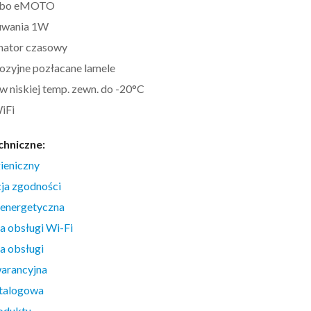
urbo eMOTO
zuwania 1W
mator czasowy
ozyjne pozłacane lamele
 w niskiej temp. zewn. do -20°C
iFi
chniczne:
gieniczny
ja zgodności
 energetyczna
ja obsługi Wi-Fi
ja obsługi
arancyjna
atalogowa
oduktu