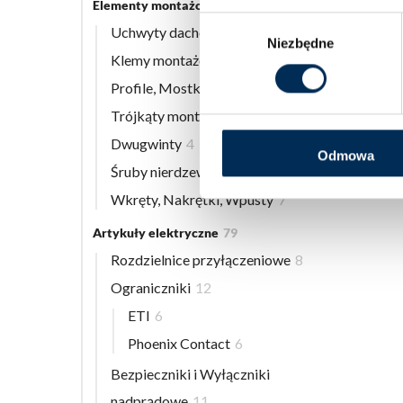
Elementy montażowe
56
zewn
Wybór
Uchwyty dachowe
8
Niezbędne
zgody
Klemy montażowe
12
Profile, Mostki
13
Trójkąty montażowe
3
Dwugwinty
4
Odmowa
Śruby nierdzewne
9
Wkręty, Nakrętki, Wpusty
7
Artykuły elektryczne
79
Rozdzielnice przyłączeniowe
8
Ograniczniki
12
ETI
6
Phoenix Contact
6
Bezpieczniki i Wyłączniki
nadprądowe
11