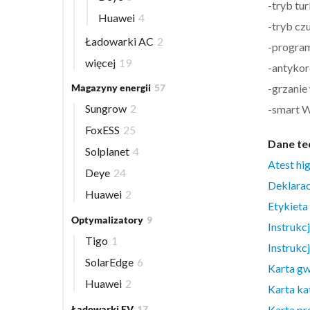
-tryb t
Huawei
4
-tryb c
Ładowarki AC
2
-progra
więcej
19
-antykor
-grzanie
Magazyny energii
57
Sungrow
2
-smart W
FoxESS
25
Dane te
Solplanet
4
Atest hi
Deye
24
Deklarac
Huawei
2
Etykieta
Optymalizatory
9
Instrukc
Tigo
1
Instrukc
SolarEdge
6
Karta gw
Huawei
2
Karta k
Ładowarki EV
17
Karta pr