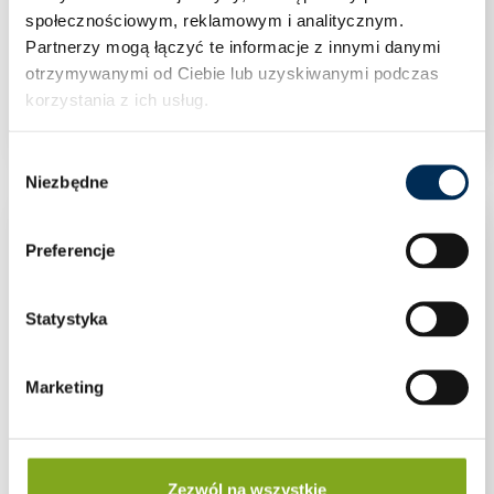
społecznościowym, reklamowym i analitycznym.
Partnerzy mogą łączyć te informacje z innymi danymi
Klimatyzacja Rotenso Revio X 3,5 kW jednostka
otrzymywanymi od Ciebie lub uzyskiwanymi podczas
wewnętrzna RO35Xi
korzystania z ich usług.
Wybór
Niezbędne
zgody
Preferencje
Statystyka
Marketing
Zezwól na wszystkie