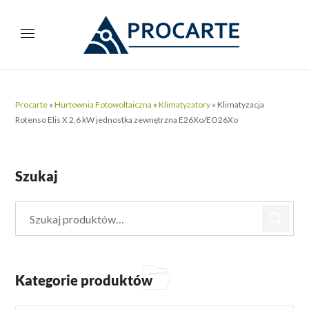
Procarte
»
Hurtownia Fotowoltaiczna
»
Klimatyzatory
»
Klimatyzacja
Rotenso Elis X 2,6 kW jednostka zewnętrzna E26Xo/EO26Xo
Szukaj
Kategorie produktów