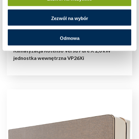
Zezwól na wybór
Odmowa
Klimatyzacja Rotenso Versu Pure X 2,6 kW
jednostka wewnętrzna VP26Xi