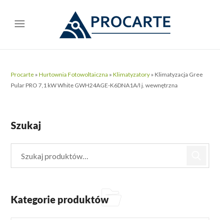
Procarte
»
Hurtownia Fotowoltaiczna
»
Klimatyzatory
»
Klimatyzacja Gree
Pular PRO 7,1 kW White GWH24AGE-K6DNA1A/I j. wewnętrzna
Szukaj
Kategorie produktów