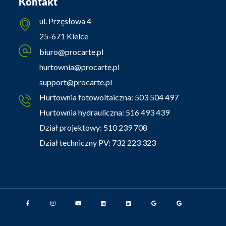
Kontakt
ul. Przęsłowa 4
25-671 Kielce
biuro@procarte.pl
hurtownia@procarte.pl
support@procarte.pl
Hurtownia fotowoltaiczna:
503 504 497
Hurtownia hydrauliczna:
516 493 439
Dział projektowy:
510 239 708
Dział techniczny PV:
732 223 323